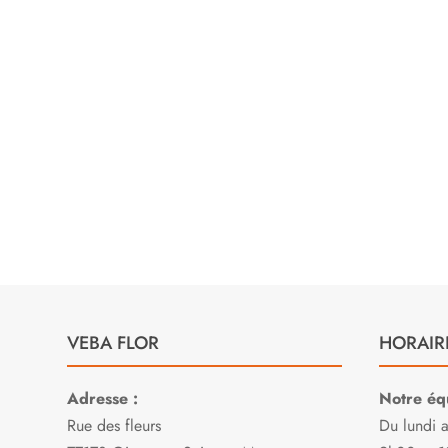
ble
et à l’





consei
Sylvia L.
san
E
VEBA FLOR
HORAIR
Adresse :
Notre équ
Rue des fleurs
Du lundi 