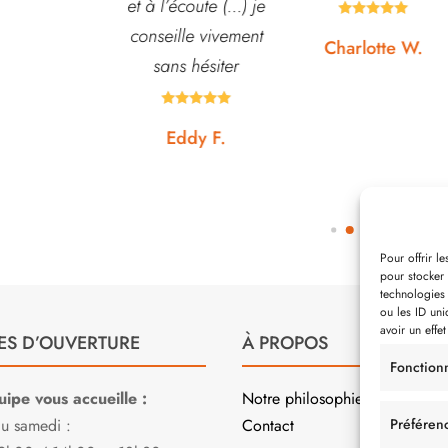
écoute (...) je
conseiller. J’y vais





lle vivement
régulièrement et ne
Charlotte W.
s hésiter
suis jamais déçue.










ddy F.
Noémie W.
Pour offrir l
pour stocker 
technologies
ou les ID uni
avoir un effet
ES D’OUVERTURE
À PROPOS
Fonction
ipe vous accueille :
Notre philosophie
au samedi :
Contact
Préféren