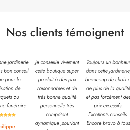
Nos clients témoignent
eille vivement
Toujours un bonheur
Très belle jardinerie
outique super
dans cette jardinerie,
grand choix de fleur
t à des prix
beaucoup de choix et
et d’arbustes mais
nables et de
de plus de la qualité
également de pots 
onne qualité
et pas forcément des
autre accessoires d
nnelle très
prix excessifs.
jardin. L’équipe est
ompétent
Excellents conseils.
souvent disponible
que ,souriant
Encore bravo à tous
pour échanger et