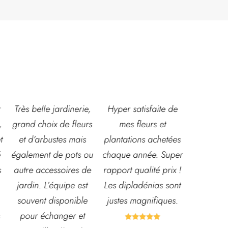
,
Hyper satisfaite de
Composition
Les ven
s
mes fleurs et
magnifique pour le
super acc
plantations achetées
baptême et le
souriante
ou
chaque année. Super
mariage!
et conn
e
rapport qualité prix !
Bouquet mariée,
très leur
Les dipladénias sont
centre de table et
magasin
justes magnifiques.
Bouquet table
idéal po
d'honneur.
pour pot




