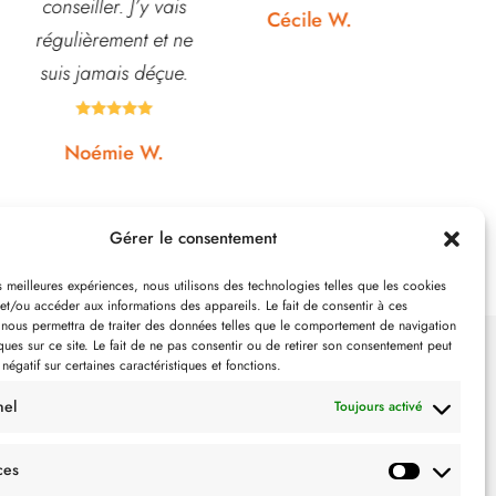
Rapport qualité-prix,
etc... pr
Cécile W.
top!
et o
quasi






Johanna J.
Gérer le consentement
es meilleures expériences, nous utilisons des technologies telles que les cookies
et/ou accéder aux informations des appareils. Le fait de consentir à ces
 nous permettra de traiter des données telles que le comportement de navigation
ques sur ce site. Le fait de ne pas consentir ou de retirer son consentement peut
 négatif sur certaines caractéristiques et fonctions.
SUIVEZ-NOUS
nel
Toujours activé
ces