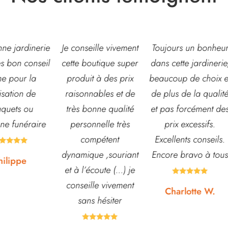
eille vivement
Toujours un bonheur
Très belle jardinerie
outique super
dans cette jardinerie,
grand choix de fleur
t à des prix
beaucoup de choix et
et d’arbustes mais
nables et de
de plus de la qualité
également de pots o
onne qualité
et pas forcément des
autre accessoires d
nnelle très
prix excessifs.
jardin. L’équipe est
mpétent
Excellents conseils.
souvent disponible
ue ,souriant
Encore bravo à tous
pour échanger et
écoute (...) je
conseiller. J’y vais





lle vivement
régulièrement et ne
Charlotte W.
s hésiter
suis jamais déçue.








