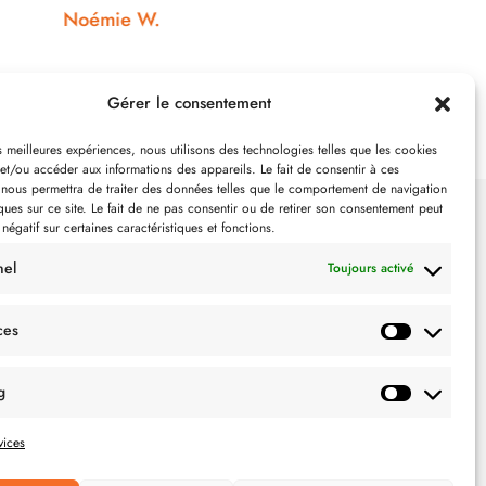
N
Gérer le consentement
es meilleures expériences, nous utilisons des technologies telles que les cookies
et/ou accéder aux informations des appareils. Le fait de consentir à ces
 nous permettra de traiter des données telles que le comportement de navigation
ques sur ce site. Le fait de ne pas consentir ou de retirer son consentement peut
 négatif sur certaines caractéristiques et fonctions.
SUIVEZ-NOUS
nel
Toujours activé
ces
g
vices