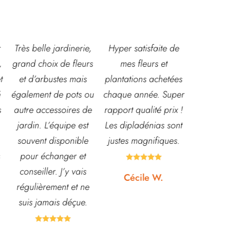
,
Hyper satisfaite de
Composition
Les ven
s
mes fleurs et
magnifique pour le
super acc
plantations achetées
baptême et le
souriante
u
chaque année. Super
mariage!
et conna
e
rapport qualité prix !
Bouquet mariée,
très leur
Les dipladénias sont
centre de table et
magasin
justes magnifiques.
Bouquet table
idéal pou
d'honneur.
pour pota





Rapport qualité-prix,
etc... pri
Cécile W.
top!
et o
quasi






Johanna J.