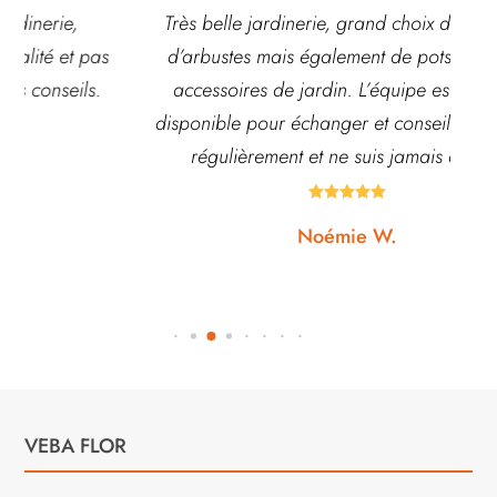
Très belle jardinerie, grand choix de fleurs et
d’arbustes mais également de pots ou autre
ach
accessoires de jardin. L’équipe est souvent
disponible pour échanger et conseiller. J’y vais
régulièrement et ne suis jamais déçue.





Noémie W.
VEBA FLOR