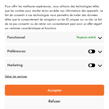
Notre philosophie
Pour offrir les meilleures expériences, nous utilisons des technologies telles
que les cookies pour stocker et/ou accéder aux informations des appareils. Le
Contact
fait de consentir à ces technologies nous permettra de traiter des données
telles que le comportement de navigation ou les ID uniques sur ce site. Le fait
Partenaire de:
de ne pas consentir ou de retirer son consentement peut avoir un effet négatif
sur certaines caractéristiques et fonctions.
Fonctionnel
Toujours activé
Préférences
SUIVEZ-NOUS
Marketing
Gérer les services
Accepter
CONDITION GÉNÉRALES DE VENTES
Refuser
MENTIONS LÉGALES