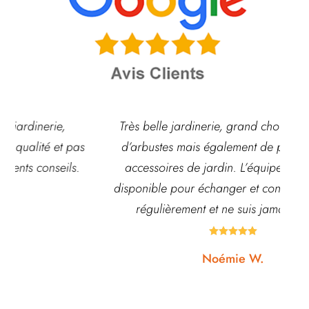
Très belle jardinerie, grand choix de fleurs et
d’arbustes mais également de pots ou autre
ach
accessoires de jardin. L’équipe est souvent
disponible pour échanger et conseiller. J’y vais
régulièrement et ne suis jamais déçue.





Noémie W.