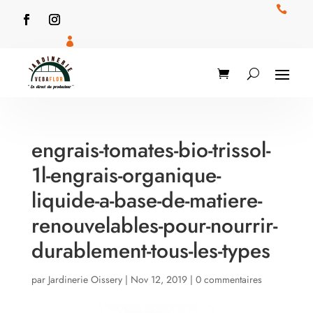


engrais-tomates-bio-trissol-
1l-engrais-organique-
liquide-a-base-de-matiere-
renouvelables-pour-nourrir-
durablement-tous-les-types
par
Jardinerie Oissery
|
Nov 12, 2019
|
0 commentaires