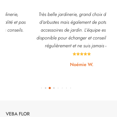
Très belle jardinerie, grand choix de fleurs et
d’arbustes mais également de pots ou autre
ach
accessoires de jardin. L’équipe est souvent
disponible pour échanger et conseiller. J’y vais
régulièrement et ne suis jamais déçue.





Noémie W.
VEBA FLOR