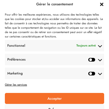
Gérer le consentement
Notre philosophie
Pour offrir les meilleures expériences, nous utilisons des technologies telles
que les cookies pour stocker et/ou accéder aux informations des appareils. Le
Contact
fait de consentir à ces technologies nous permettra de traiter des données
telles que le comportement de navigation ou les ID uniques sur ce site. Le fait
Partenaire de:
de ne pas consentir ou de retirer son consentement peut avoir un effet négatif
sur certaines caractéristiques et fonctions.
Fonctionnel
Toujours activé
Préférences
SUIVEZ-NOUS
Marketing
Gérer les services
Accepter
CONDITION GÉNÉRALES DE VENTES