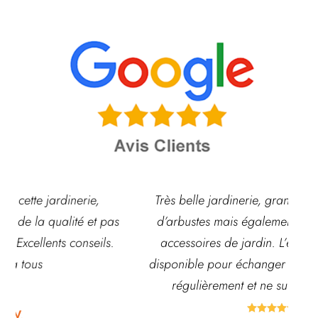
Très belle jardinerie, grand choix de fleurs et
s
d’arbustes mais également de pots ou autre
ac
accessoires de jardin. L’équipe est souvent
disponible pour échanger et conseiller. J’y vais
régulièrement et ne suis jamais déçue.




