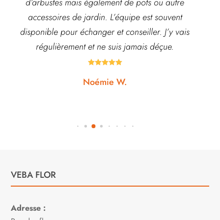
d’arbustes mais également de pots ou autre
ach
accessoires de jardin. L’équipe est souvent
disponible pour échanger et conseiller. J’y vais
régulièrement et ne suis jamais déçue.





Noémie W.
VEBA FLOR
Adresse :