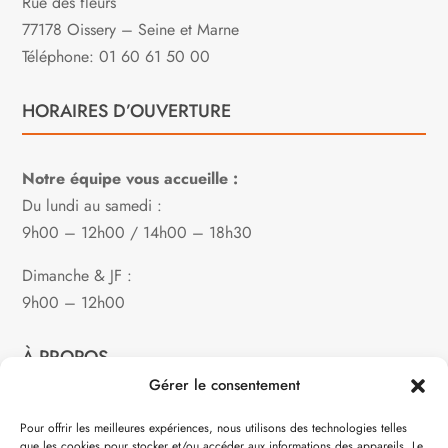
Rue des fleurs
77178 Oissery – Seine et Marne
Téléphone: 01 60 61 50 00
HORAIRES D’OUVERTURE
Notre équipe vous accueille :
Du lundi au samedi :
9h00 – 12h00 / 14h00 – 18h30
Dimanche & JF :
9h00 – 12h00
À PROPOS
Gérer le consentement
Notre philosophie
Pour offrir les meilleures expériences, nous utilisons des technologies telles
que les cookies pour stocker et/ou accéder aux informations des appareils. Le