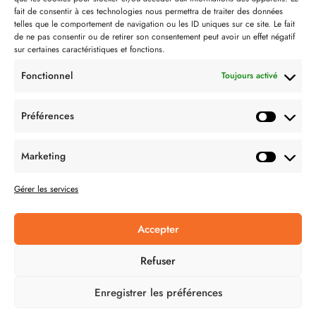
Contact
fait de consentir à ces technologies nous permettra de traiter des données
telles que le comportement de navigation ou les ID uniques sur ce site. Le fait
Partenaire de:
de ne pas consentir ou de retirer son consentement peut avoir un effet négatif
sur certaines caractéristiques et fonctions.
Fonctionnel
Toujours activé
Préférences
SUIVEZ-NOUS
Marketing
Gérer les services
Accepter
CONDITION GÉNÉRALES DE VENTES
Refuser
MENTIONS LÉGALES
Enregistrer les préférences