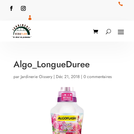


Algo_LongueDuree
par
Jardinerie Oissery
|
Déc 21, 2018
|
0 commentaires