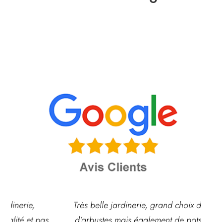
Très belle jardinerie, grand choix de fleurs et
d’arbustes mais également de pots ou autre
ach