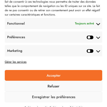
fait de consentir à ces technologies nous permettra de traiter des données
telles que le comportement de navigation ou les ID uniques sur ce site. Le fait
Partenaire de:
de ne pas consentir ou de retirer son consentement peut avoir un effet négatif
sur certaines caractéristiques et fonctions.
Fonctionnel
Toujours activé
Préférences
SUIVEZ-NOUS
Marketing
Gérer les services
Accepter
CONDITION GÉNÉRALES DE VENTES
Refuser
MENTIONS LÉGALES
Enregistrer les préférences
POLITIQUE DE CONFIDENTIALITÉ