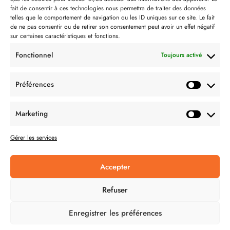
Contact
fait de consentir à ces technologies nous permettra de traiter des données
telles que le comportement de navigation ou les ID uniques sur ce site. Le fait
Partenaire de:
de ne pas consentir ou de retirer son consentement peut avoir un effet négatif
sur certaines caractéristiques et fonctions.
Fonctionnel
Toujours activé
Préférences
SUIVEZ-NOUS
Marketing
Gérer les services
Accepter
CONDITION GÉNÉRALES DE VENTES
Refuser
MENTIONS LÉGALES
Enregistrer les préférences