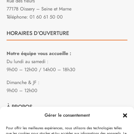
Rue des fleurs
77178 Oissery – Seine et Marne
Téléphone: 01 60 61 50 00
HORAIRES D’OUVERTURE
Notre équipe vous accueille :
Du lundi au samedi :
9h00 – 12h00 / 14h00 – 18h30
Dimanche & JF :
9h00 – 12h00
À PROPOS
Gérer le consentement
Notre philosophie
Pour offrir les meilleures expériences, nous utilisons des technologies telles
que les cookies pour stocker et/ou accéder aux informations des appareils. Le