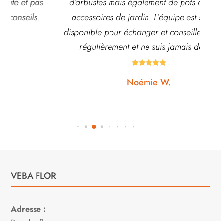
s
d’arbustes mais également de pots ou autre
ac
accessoires de jardin. L’équipe est souvent
disponible pour échanger et conseiller. J’y vais
régulièrement et ne suis jamais déçue.





Noémie W.
VEBA FLOR
Adresse :