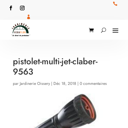


pistolet-multi-jet-claber-
9563
par
Jardinerie Oissery
|
Déc 18, 2018
|
0 commentaires