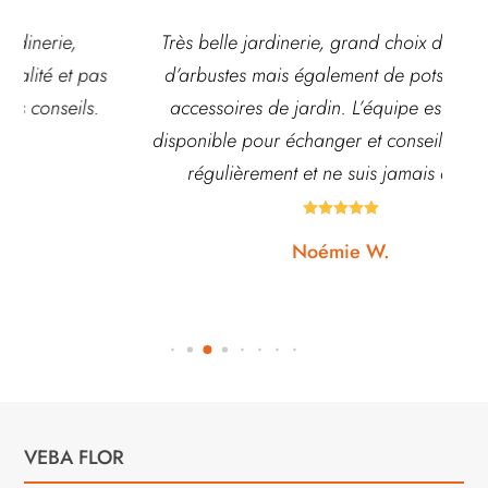
Très belle jardinerie, grand choix de fleurs et
d’arbustes mais également de pots ou autre
ach
accessoires de jardin. L’équipe est souvent
disponible pour échanger et conseiller. J’y vais
régulièrement et ne suis jamais déçue.





Noémie W.
VEBA FLOR