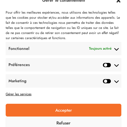
Gérer le consentement
Notre philosophie
Pour offrir les meilleures expériences, nous utilisons des technologies telles
que les cookies pour stocker et/ou accéder aux informations des appareils. Le
Contact
fait de consentir à ces technologies nous permettra de traiter des données
telles que le comportement de navigation ou les ID uniques sur ce site. Le fait
Partenaire de:
de ne pas consentir ou de retirer son consentement peut avoir un effet négatif
sur certaines caractéristiques et fonctions.
Fonctionnel
Toujours activé
Préférences
SUIVEZ-NOUS
Marketing
Gérer les services
Accepter
CONDITION GÉNÉRALES DE VENTES
Refuser