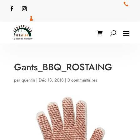


Gants_BBQ_ROSTAING
par
quentin
|
Déc 18, 2018
|
0 commentaires