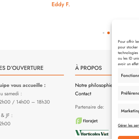
Eddy F.
Noémie W.
Pour offrir l
pour stocker 
technologies
ou les ID uni
avoir un effet
ES D’OUVERTURE
À PROPOS
Fonction
ipe vous accueille :
Notre philosophie
Préféren
au samedi :
Contact
2h00 / 14h00 – 18h30
Partenaire de:
Marketin
& JF :
2h00
Gérer les ser