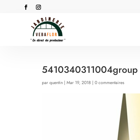
5410340311004group
par
quentin
|
Mar 19, 2018
|
0 commentaires