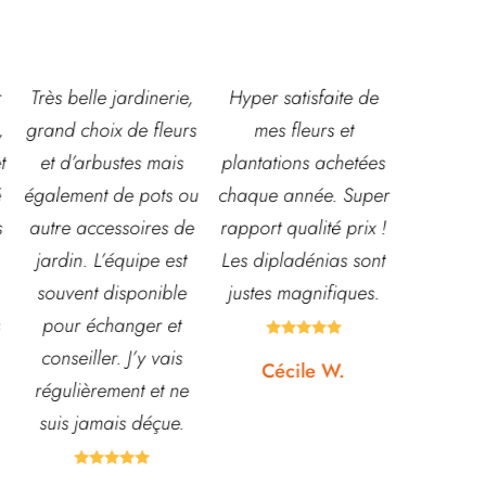
,
Hyper satisfaite de
Composition
Les ven
s
mes fleurs et
magnifique pour le
super acc
plantations achetées
baptême et le
souriante
ou
chaque année. Super
mariage!
et conn
e
rapport qualité prix !
Bouquet mariée,
très leur
Les dipladénias sont
centre de table et
magasi
justes magnifiques.
Bouquet table
idéal po
d'honneur.
pour pot





Rapport qualité-prix,
etc... pr
Cécile W.
top!
et o
quasi






Johanna J.