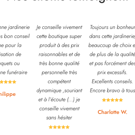
eille vivement
Toujours un bonheur
Très belle jardinerie
outique super
dans cette jardinerie,
grand choix de fleur
it à des prix
beaucoup de choix et
et d’arbustes mais
nables et de
de plus de la qualité
également de pots 
bonne qualité
et pas forcément des
autre accessoires d
onnelle très
prix excessifs.
jardin. L’équipe est
ompétent
Excellents conseils.
souvent disponible
que ,souriant
Encore bravo à tous
pour échanger et
écoute (...) je
conseiller. J’y vais





ille vivement
régulièrement et ne
Charlotte W.
ns hésiter
suis jamais déçue.









