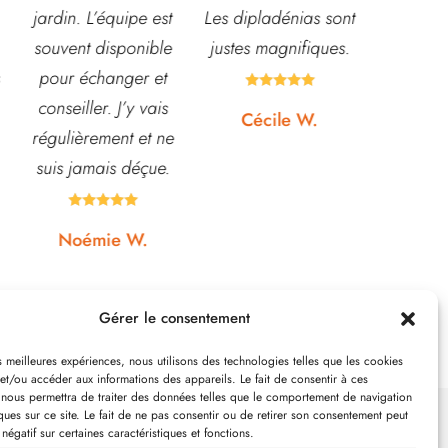
Les dipladénias sont
centre de table et
magasin
justes magnifiques.
Bouquet table
idéal pou
d'honneur.
pour pota





Rapport qualité-prix,
etc... pri
Cécile W.
top!
et o
quasi






Johanna J.
N
Gérer le consentement
es meilleures expériences, nous utilisons des technologies telles que les cookies
et/ou accéder aux informations des appareils. Le fait de consentir à ces
 nous permettra de traiter des données telles que le comportement de navigation
ques sur ce site. Le fait de ne pas consentir ou de retirer son consentement peut
 négatif sur certaines caractéristiques et fonctions.
SUIVEZ-NOUS