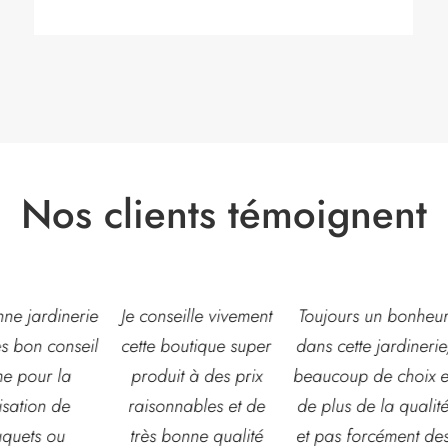
Nos clients témoignent
eille vivement
Toujours un bonheur
Très belle jardinerie
outique super
dans cette jardinerie,
grand choix de fleur
t à des prix
beaucoup de choix et
et d’arbustes mais
nables et de
de plus de la qualité
également de pots o
onne qualité
et pas forcément des
autre accessoires d