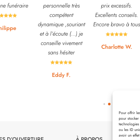
nnelle très
prix excessifs.
jardin. L’équipe est
mpétent
Excellents conseils.
souvent disponible
ue ,souriant
Encore bravo à tous
pour échanger et
écoute (...) je
conseiller. J’y vais





lle vivement
régulièrement et ne
Charlotte W.
s hésiter
suis jamais déçue.









ddy F.
Noémie W.
Pour offrir l
pour stocker 
technologies
ou les ID uni
avoir un effet
ES D’OUVERTURE
À PROPOS