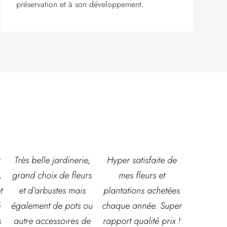
préservation et à son développement.
,
Hyper satisfaite de
Composition
Les ven
s
mes fleurs et
magnifique pour le
super acc
plantations achetées
baptême et le
souriante
u
chaque année. Super
mariage!
et conna
e
rapport qualité prix !
Bouquet mariée,
très leur