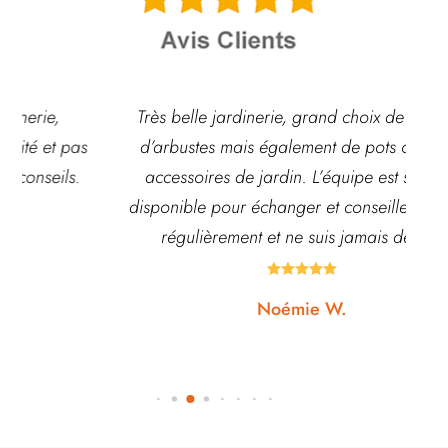
Très belle jardinerie, grand choix de fleurs et
d’arbustes mais également de pots ou autre
ach
accessoires de jardin. L’équipe est souvent
disponible pour échanger et conseiller. J’y vais
régulièrement et ne suis jamais déçue.





Noémie W.