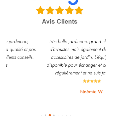
Très belle jardinerie, grand choix de fleurs et
d’arbustes mais également de pots ou autre
ach
accessoires de jardin. L’équipe est souvent
disponible pour échanger et conseiller. J’y vais
régulièrement et ne suis jamais déçue.





Noémie W.