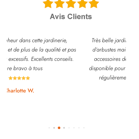
rie,
Très belle jardinerie, grand choix de fleurs et
é et pas
d’arbustes mais également de pots ou autre
nseils.
accessoires de jardin. L’équipe est souvent
disponible pour échanger et conseiller. J’y vais
régulièrement et ne suis jamais déçue.





Noémie W.