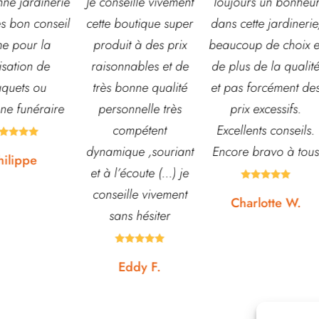
nseille vivement
Toujours un bonheur
Très belle jardiner
 boutique super
dans cette jardinerie,
grand choix de fle
uit à des prix
beaucoup de choix et
et d’arbustes mai
onnables et de
de plus de la qualité
également de pots
 bonne qualité
et pas forcément des
autre accessoires 
sonnelle très
prix excessifs.
jardin. L’équipe e
compétent
Excellents conseils.
souvent disponib
ique ,souriant
Encore bravo à tous
pour échanger e
l’écoute (...) je
conseiller. J’y vai





eille vivement
régulièrement et 
Charlotte W.
ans hésiter
suis jamais déçue










Eddy F.
Noémie W.