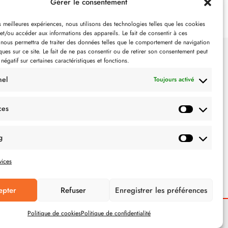
Gérer le consentement
es meilleures expériences, nous utilisons des technologies telles que les cookies
et/ou accéder aux informations des appareils. Le fait de consentir à ces
 nous permettra de traiter des données telles que le comportement de navigation
ques sur ce site. Le fait de ne pas consentir ou de retirer son consentement peut
 négatif sur certaines caractéristiques et fonctions.
SUIVEZ-NOUS
nel
Toujours activé
ces
g
vices
epter
Refuser
Enregistrer les préférences
Politique de cookies
Politique de confidentialité
POLITIQUE DE CONFIDENTIALITÉ