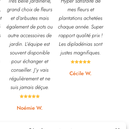
ie,
Hyper satisfaite de
Composition
Les ve
urs
mes fleurs et
magnifique pour le
super a
s
plantations achetées
baptême et le
sourian
 ou
chaque année. Super
mariage!
et con
de
rapport qualité prix !
Bouquet mariée,
très le
st
Les dipladénias sont
centre de table et
magas
le
justes magnifiques.
Bouquet table
idéal p
t
d'honneur.
pour po





s
Rapport qualité-prix,
etc... p
Cécile W.
ne
top!
et
.
quas





Johanna J.