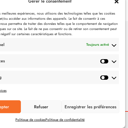
Gérer le consentement
es meilleures expériences, nous utilisons des technologies telles que les cookies
et/ou accéder aux informations des appareils. Le fait de consentir à ces
 nous permettra de traiter des données telles que le comportement de navigation
ques sur ce site. Le fait de ne pas consentir ou de retirer son consentement peut
 négatif sur certaines caractéristiques et fonctions.
SUIVEZ-NOUS
nel
Toujours activé
ces
g
vices
epter
Refuser
Enregistrer les préférences
Politique de cookies
Politique de confidentialité
POLITIQUE DE CONFIDENTIALITÉ