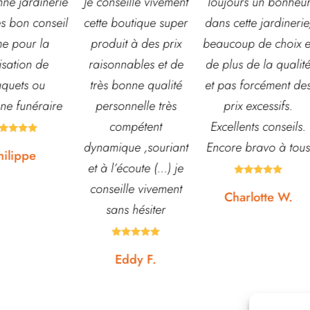
seille vivement
Toujours un bonheur
Très belle jardineri
boutique super
dans cette jardinerie,
grand choix de fleu
it à des prix
beaucoup de choix et
et d’arbustes mais
nnables et de
de plus de la qualité
également de pots 
bonne qualité
et pas forcément des
autre accessoires 
onnelle très
prix excessifs.
jardin. L’équipe es
ompétent
Excellents conseils.
souvent disponibl
que ,souriant
Encore bravo à tous
pour échanger et
’écoute (...) je
conseiller. J’y vais





ille vivement
régulièrement et n
Charlotte W.
ns hésiter
suis jamais déçue.










Eddy F.
Noémie W.