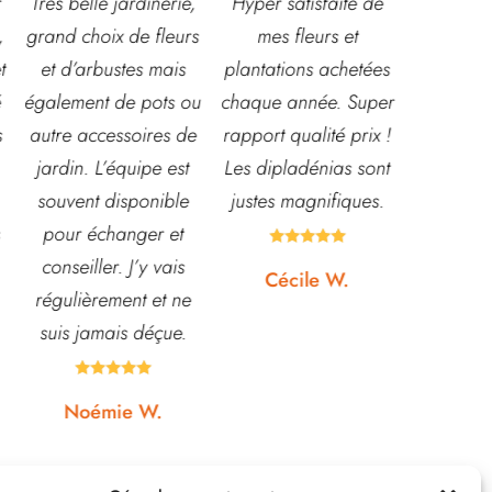
e,
Hyper satisfaite de
Composition
Les ven
rs
mes fleurs et
magnifique pour le
super ac
plantations achetées
baptême et le
souriant
ou
chaque année. Super
mariage!
et conn
de
rapport qualité prix !
Bouquet mariée,
très leu
t
Les dipladénias sont
centre de table et
magasi
e
justes magnifiques.
Bouquet table
idéal po
d'honneur.
pour pot





Rapport qualité-prix,
etc... pr
Cécile W.
e
top!
et 
quas






Johanna J.