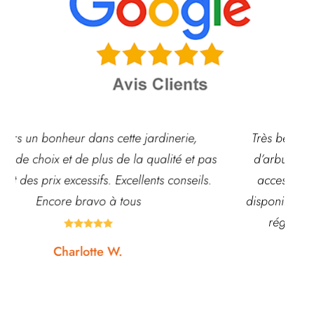
,
Très belle jardinerie, grand choix de fleurs et
 pas
d’arbustes mais également de pots ou autre
ils.
accessoires de jardin. L’équipe est souvent
disponible pour échanger et conseiller. J’y vais
régulièrement et ne suis jamais déçue.





Noémie W.