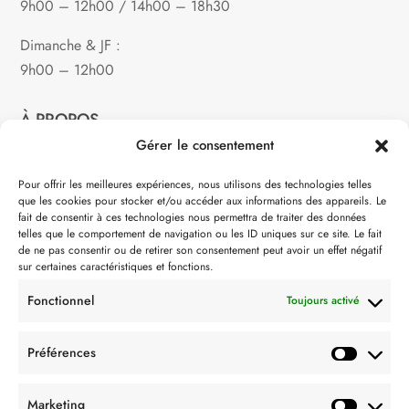
9h00 – 12h00 / 14h00 – 18h30
Dimanche & JF :
9h00 – 12h00
À PROPOS
Gérer le consentement
Notre philosophie
Pour offrir les meilleures expériences, nous utilisons des technologies telles
que les cookies pour stocker et/ou accéder aux informations des appareils. Le
Contact
fait de consentir à ces technologies nous permettra de traiter des données
telles que le comportement de navigation ou les ID uniques sur ce site. Le fait
Partenaire de:
de ne pas consentir ou de retirer son consentement peut avoir un effet négatif
sur certaines caractéristiques et fonctions.
Fonctionnel
Toujours activé
Préférences
SUIVEZ-NOUS
Marketing