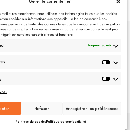
Gérer le consentement
es meilleures expériences, nous utilisons des technologies telles que les cookies
et/ou accéder aux informations des appareils. Le fait de consentir à ces
 nous permettra de traiter des données telles que le comportement de navigation
ques sur ce site. Le fait de ne pas consentir ou de retirer son consentement peut
 négatif sur certaines caractéristiques et fonctions.
SUIVEZ-NOUS
nel
Toujours activé
ces
g
vices
epter
Refuser
Enregistrer les préférences
Politique de cookies
Politique de confidentialité
POLITIQUE DE CONFIDENTIALITÉ