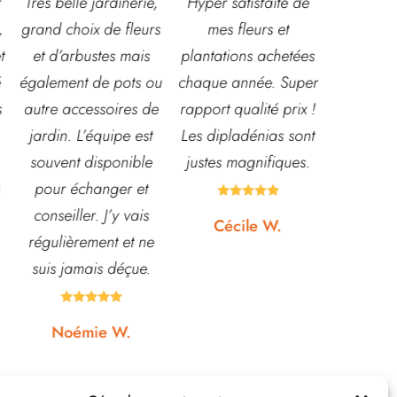
,
Hyper satisfaite de
Composition
Les ven
s
mes fleurs et
magnifique pour le
super acc
plantations achetées
baptême et le
souriante
u
chaque année. Super
mariage!
et conna
e
rapport qualité prix !
Bouquet mariée,
très leur
Les dipladénias sont
centre de table et
magasin
justes magnifiques.
Bouquet table
idéal pou
d'honneur.
pour pota





Rapport qualité-prix,
etc... pri
Cécile W.
top!
et o
quasi






Johanna J.
N