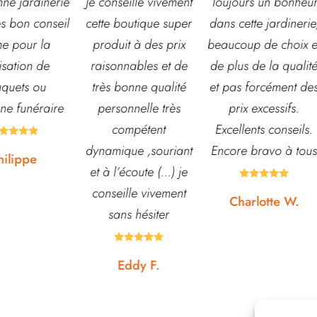
eille vivement
Toujours un bonheur
Très belle jardinerie
outique super
dans cette jardinerie,
grand choix de fleur
t à des prix
beaucoup de choix et
et d’arbustes mais
nables et de
de plus de la qualité
également de pots o
onne qualité
et pas forcément des
autre accessoires d
nnelle très
prix excessifs.
jardin. L’équipe est
mpétent
Excellents conseils.
souvent disponible
ue ,souriant
Encore bravo à tous
pour échanger et
écoute (...) je
conseiller. J’y vais





lle vivement
régulièrement et ne
Charlotte W.
s hésiter
suis jamais déçue.









ddy F.
Noémie W.