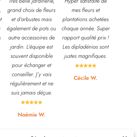
e,
Hyper satisfaite de
Composition
Les ve
rs
mes fleurs et
magnifique pour le
super ac
s
plantations achetées
baptême et le
souriant
ou
chaque année. Super
mariage!
et con
de
rapport qualité prix !
Bouquet mariée,
très leu
t
Les dipladénias sont
centre de table et
magasi
e
justes magnifiques.
Bouquet table
idéal po
d'honneur.
pour pot





s
Rapport qualité-prix,
etc... p
Cécile W.
e
top!
et 
.
quas






Johanna J.