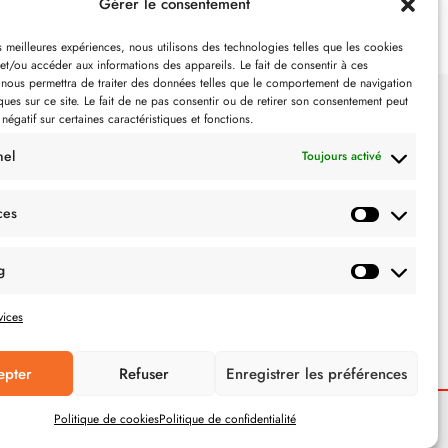
Gérer le consentement
es meilleures expériences, nous utilisons des technologies telles que les cookies
et/ou accéder aux informations des appareils. Le fait de consentir à ces
 nous permettra de traiter des données telles que le comportement de navigation
ques sur ce site. Le fait de ne pas consentir ou de retirer son consentement peut
 négatif sur certaines caractéristiques et fonctions.
SUIVEZ-NOUS
nel
Toujours activé
ces
g
vices
epter
Refuser
Enregistrer les préférences
Politique de cookies
Politique de confidentialité
POLITIQUE DE CONFIDENTIALITÉ