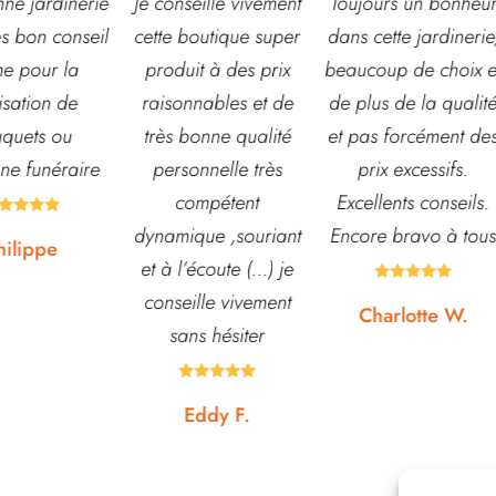
seille vivement
Toujours un bonheur
Très belle jardineri
boutique super
dans cette jardinerie,
grand choix de fleu
it à des prix
beaucoup de choix et
et d’arbustes mai
nnables et de
de plus de la qualité
également de pots 
bonne qualité
et pas forcément des
autre accessoires 
onnelle très
prix excessifs.
jardin. L’équipe es
ompétent
Excellents conseils.
souvent disponibl
ique ,souriant
Encore bravo à tous
pour échanger et
’écoute (...) je
conseiller. J’y vai





ille vivement
régulièrement et n
Charlotte W.
ns hésiter
suis jamais déçue










Eddy F.
Noémie W.