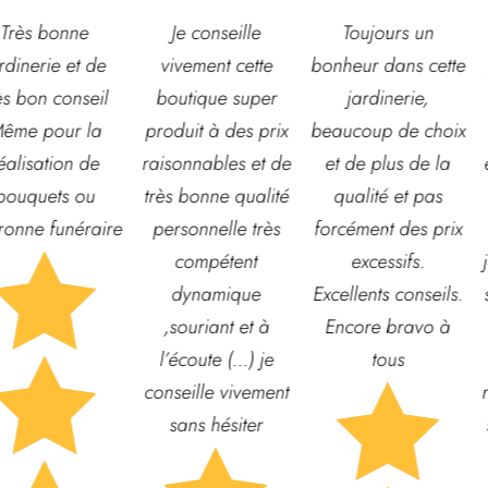
Je conseille
Toujours un
Très belle
vivement cette
bonheur dans cette
jardinerie, grand
outique super
jardinerie,
choix de fleurs et
oduit à des prix
beaucoup de choix
d’arbustes mais
sonnables et de
et de plus de la
également de pots
ès bonne qualité
qualité et pas
ou autre
ersonnelle très
forcément des prix
accessoires de
compétent
excessifs.
jardin. L’équipe est
dynamique
Excellents conseils.
souvent disponible
,souriant et à
Encore bravo à
pour échanger et
’écoute (...) je
tous
conseiller. J’y vais

nseille vivement
régulièrement et ne
sans hésiter
suis jamais déçue.