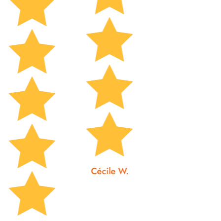











Cécile W.
Johanna J.
