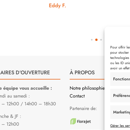
Eddy F.
Noémie W.
Pour offrir l
pour stocker 
technologies
ou les ID uni
avoir un effet
AIRES D’OUVERTURE
À PROPOS
Fonction
e équipe vous accueille :
Notre philosophie
Préféren
ndi au samedi :
Contact
 – 12h00 / 14h00 – 18h30
Partenaire de:
Marketin
che & JF :
 – 12h00
Gérer les ser