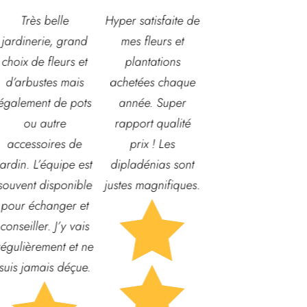
Hyper satisfaite de
Composition
Les vendeuses son
mes fleurs et
magnifique pour le
super accueillante
plantations
baptême et le
et souriantes, à
achetées chaque
mariage!
l'écoute et
année. Super
Bouquet mariée,
connaissent très
rapport qualité
centre de table et
très leur métier et
prix ! Les
Bouquet table
le magasin ,
dipladénias sont
d'honneur.
endroit idéal pou
justes magnifiques.
Rapport qualité-
ses achats pour

prix, top!
potager , jardin

etc... prix
raisonnable et o
trouve quasiment

tout