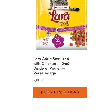
Lara Adult Sterilized
with Chicken – Goût
Dinde et Poulet –
Versele-Laga
7,80
€
Ce
CHOIX DES OPTIONS
produit
a
plusieurs