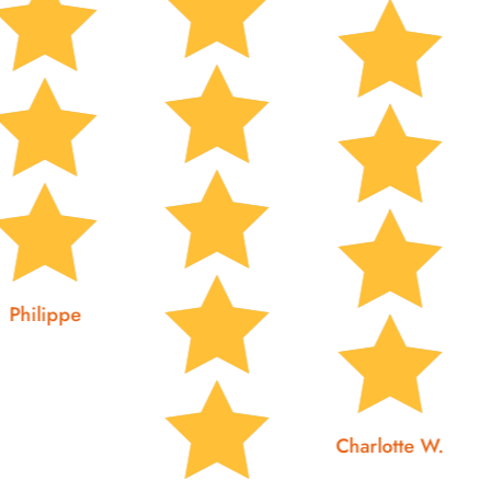














Charlotte W.