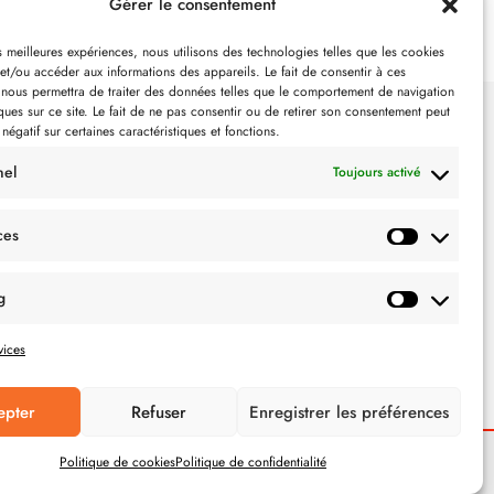
Gérer le consentement
es meilleures expériences, nous utilisons des technologies telles que les cookies
et/ou accéder aux informations des appareils. Le fait de consentir à ces
 nous permettra de traiter des données telles que le comportement de navigation
ques sur ce site. Le fait de ne pas consentir ou de retirer son consentement peut
 négatif sur certaines caractéristiques et fonctions.
SUIVEZ-NOUS
nel
Toujours activé
ces
g
vices
epter
Refuser
Enregistrer les préférences
Politique de cookies
Politique de confidentialité
POLITIQUE DE CONFIDENTIALITÉ