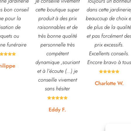
seille vivement
Toujours un bonheur
Très belle jardineri
boutique super
dans cette jardinerie,
grand choix de fleu
it à des prix
beaucoup de choix et
et d’arbustes mai
nnables et de
de plus de la qualité
également de pots 
bonne qualité
et pas forcément des
autre accessoires 
onnelle très
prix excessifs.
jardin. L’équipe es
ompétent
Excellents conseils.
souvent disponibl
ique ,souriant
Encore bravo à tous
pour échanger et
’écoute (...) je
conseiller. J’y vai





ille vivement
régulièrement et n
Charlotte W.
ns hésiter
suis jamais déçue










Eddy F.
Noémie W.