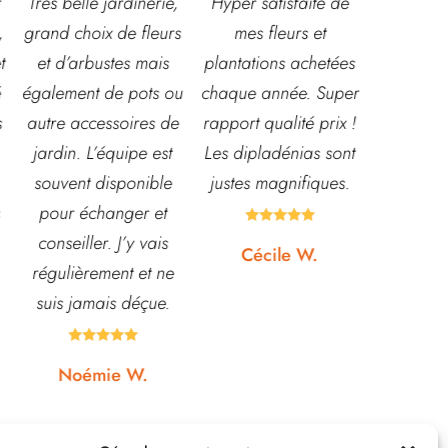
e,
Hyper satisfaite de
Composition
Les ve
rs
mes fleurs et
magnifique pour le
super ac
s
plantations achetées
baptême et le
souriant
ou
chaque année. Super
mariage!
et con
de
rapport qualité prix !
Bouquet mariée,
très leu
t
Les dipladénias sont
centre de table et
magasi
e
justes magnifiques.
Bouquet table
idéal po
d'honneur.
pour pot





s
Rapport qualité-prix,
etc... p
Cécile W.
e
top!
et 
.
quas






Johanna J.