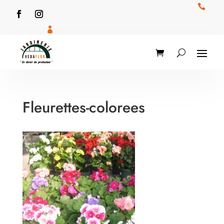


Fleurettes-colorees