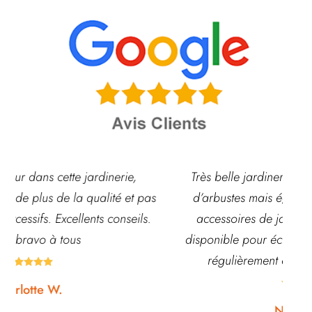
Très belle jardinerie, grand choix de fleurs et
pas
d’arbustes mais également de pots ou autre
s.
accessoires de jardin. L’équipe est souvent
disponible pour échanger et conseiller. J’y vais
régulièrement et ne suis jamais déçue.





Noémie W.