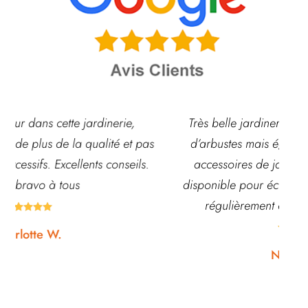
,
Très belle jardinerie, grand choix de fleurs et
t pas
d’arbustes mais également de pots ou autre
ils.
accessoires de jardin. L’équipe est souvent
disponible pour échanger et conseiller. J’y vais
régulièrement et ne suis jamais déçue.





Noémie W.