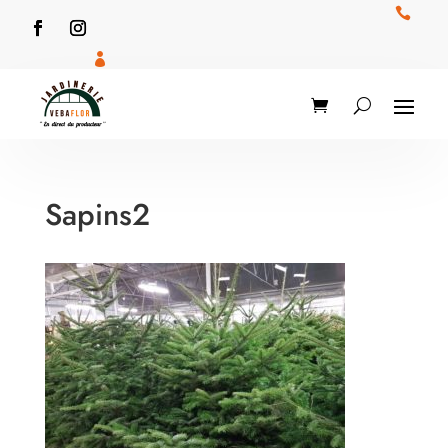


Sapins2