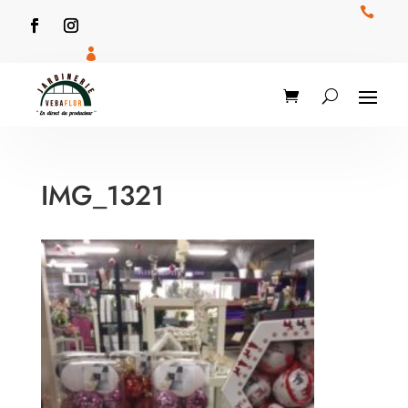


IMG_1321