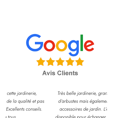
Très belle jardinerie, grand choix de fleurs et
s
d’arbustes mais également de pots ou autre
ac
accessoires de jardin. L’équipe est souvent
disponible pour échanger et conseiller. J’y vais