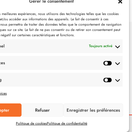
Gérer le consentement
es meilleures expériences, nous utilisons des technologies telles que les cookies
et/ou accéder aux informations des appareils. Le fait de consentir à ces
 nous permettra de traiter des données telles que le comportement de navigation
ques sur ce site. Le fait de ne pas consentir ou de retirer son consentement peut
 négatif sur certaines caractéristiques et fonctions.
SUIVEZ-NOUS
nel
Toujours activé
ces
g
vices
epter
Refuser
Enregistrer les préférences
Politique de cookies
Politique de confidentialité
POLITIQUE DE CONFIDENTIALITÉ