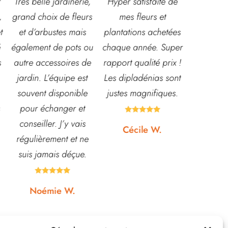
ie,
Hyper satisfaite de
Composition
Les v
urs
mes fleurs et
magnifique pour le
super a
s
plantations achetées
baptême et le
sourian
 ou
chaque année. Super
mariage!
et con
 de
rapport qualité prix !
Bouquet mariée,
très le
st
Les dipladénias sont
centre de table et
magas
le
justes magnifiques.
Bouquet table
idéal p
t
d'honneur.
pour po





s
Rapport qualité-prix,
etc... 
Cécile W.
ne
top!
et
e.
qua





Johanna J.