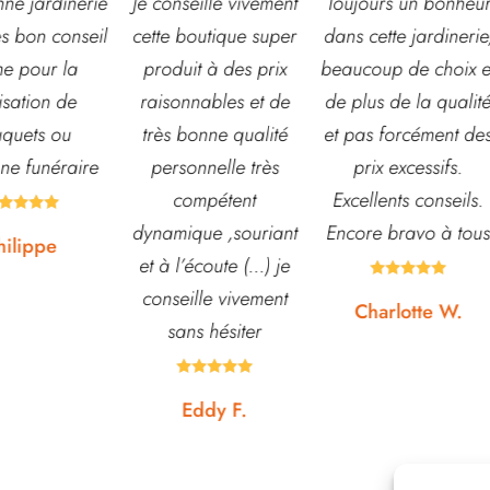
nseille vivement
Toujours un bonheur
Très belle jardiner
 boutique super
dans cette jardinerie,
grand choix de fle
uit à des prix
beaucoup de choix et
et d’arbustes mai
onnables et de
de plus de la qualité
également de pots
 bonne qualité
et pas forcément des
autre accessoires
sonnelle très
prix excessifs.
jardin. L’équipe e
compétent
Excellents conseils.
souvent disponib
ique ,souriant
Encore bravo à tous
pour échanger e
l’écoute (...) je
conseiller. J’y vai





eille vivement
régulièrement et 
Charlotte W.
ans hésiter
suis jamais déçu










Eddy F.
Noémie W.