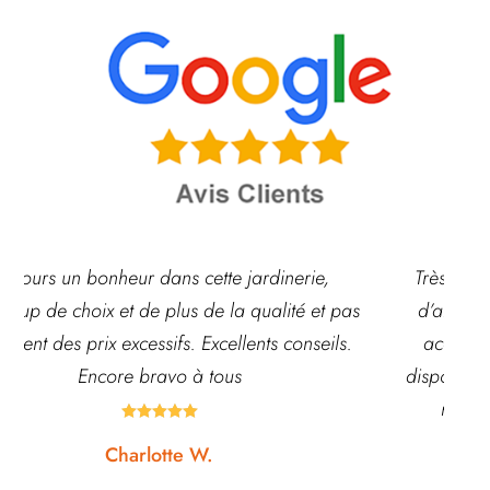
,
Très belle jardinerie, grand choix de fleurs et
t pas
d’arbustes mais également de pots ou autre
ils.
accessoires de jardin. L’équipe est souvent
disponible pour échanger et conseiller. J’y vais
régulièrement et ne suis jamais déçue.





Noémie W.