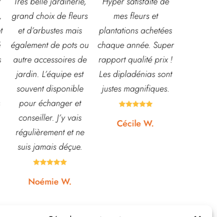
e,
Hyper satisfaite de
Composition
Les ve
rs
mes fleurs et
magnifique pour le
super ac
plantations achetées
baptême et le
souriant
ou
chaque année. Super
mariage!
et conn
de
rapport qualité prix !
Bouquet mariée,
très leu
t
Les dipladénias sont
centre de table et
magasi
e
justes magnifiques.
Bouquet table
idéal po
d'honneur.
pour pot





Rapport qualité-prix,
etc... pr
Cécile W.
e
top!
et 
.
quas






Johanna J.