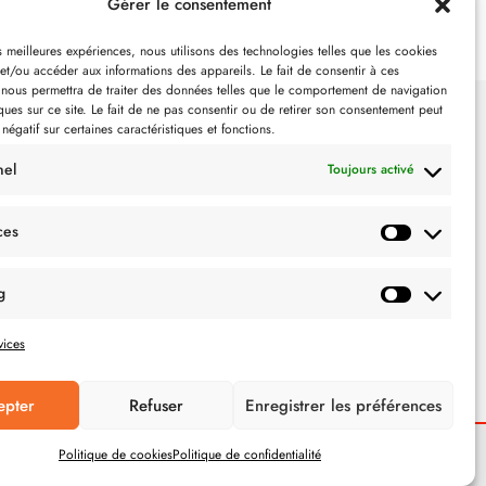
Gérer le consentement
es meilleures expériences, nous utilisons des technologies telles que les cookies
et/ou accéder aux informations des appareils. Le fait de consentir à ces
 nous permettra de traiter des données telles que le comportement de navigation
ques sur ce site. Le fait de ne pas consentir ou de retirer son consentement peut
 négatif sur certaines caractéristiques et fonctions.
SUIVEZ-NOUS
nel
Toujours activé
ces
g
vices
epter
Refuser
Enregistrer les préférences
Politique de cookies
Politique de confidentialité
POLITIQUE DE CONFIDENTIALITÉ