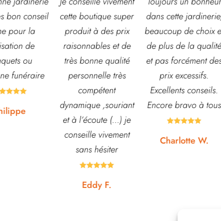
seille vivement
Toujours un bonheur
Très belle jardineri
boutique super
dans cette jardinerie,
grand choix de fleu
it à des prix
beaucoup de choix et
et d’arbustes mais
nnables et de
de plus de la qualité
également de pots 
bonne qualité
et pas forcément des
autre accessoires 
onnelle très
prix excessifs.
jardin. L’équipe es
ompétent
Excellents conseils.
souvent disponibl
que ,souriant
Encore bravo à tous
pour échanger et
’écoute (...) je
conseiller. J’y vais





ille vivement
régulièrement et n
Charlotte W.
ns hésiter
suis jamais déçue










Eddy F.
Noémie W.