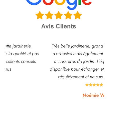
Très belle jardinerie, grand choix de fleurs et
s
d’arbustes mais également de pots ou autre
ac
accessoires de jardin. L’équipe est souvent
disponible pour échanger et conseiller. J’y vais
régulièrement et ne suis jamais déçue.





Noémie W.