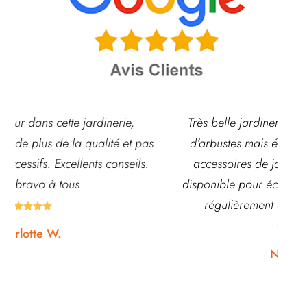
Très belle jardinerie, grand choix de fleurs et
pas
d’arbustes mais également de pots ou autre
s.
accessoires de jardin. L’équipe est souvent
disponible pour échanger et conseiller. J’y vais
régulièrement et ne suis jamais déçue.





Noémie W.