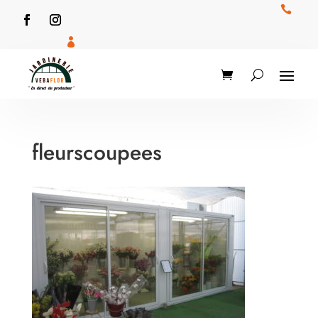


fleurscoupees