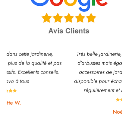
Très belle jardinerie, grand choix de fleurs et
as
d’arbustes mais également de pots ou autre
a
.
accessoires de jardin. L’équipe est souvent
disponible pour échanger et conseiller. J’y vais
régulièrement et ne suis jamais déçue.





Noémie W.