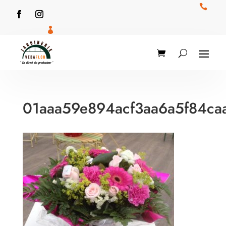


01aaa59e894acf3aa6a5f84ca