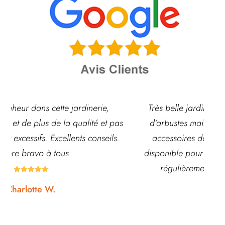
Très belle jardinerie, grand choix de fleurs et
as
d’arbustes mais également de pots ou autre
a
.
accessoires de jardin. L’équipe est souvent
disponible pour échanger et conseiller. J’y vais
régulièrement et ne suis jamais déçue.





Noémie W.