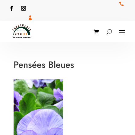


Pensées Bleues