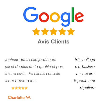
Très belle jardinerie, grand choix de fleurs et
 pas
d’arbustes mais également de pots ou autre
ls.
accessoires de jardin. L’équipe est souvent
disponible pour échanger et conseiller. J’y vais
régulièrement et ne suis jamais déçue.





Noémie W.