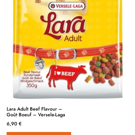
Lara Adult Beef Flavour –
Goût Boeuf – Versele-Laga
6,90
€
Ce