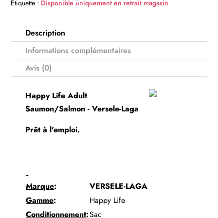
Étiquette :
Disponible uniquement en retrait magasin
Saumon/Salmon
-
Description
Versele-
Informations complémentaires
Laga
Avis (0)
Happy Life Adult
Saumon/Salmon - Versele-Laga
Prêt à l'emploi.
Marque
:
VERSELE-LAGA
Gamme
:
Happy Life
Conditionnement
:
Sac