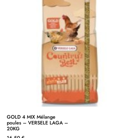
options
peuvent
être
choisies
sur
la
page
du
produit
GOLD 4 MIX Mélange
poules – VERSELE LAGA –
20KG
16,50
€