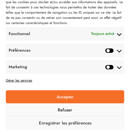
que les cookies pour stocker et/ou accéder aux informations des appareils. Le
Contact
fait de consentir à ces technologies nous permettra de traiter des données
telles que le comportement de navigation ou les ID uniques sur ce site. Le fait
Partenaire de:
de ne pas consentir ou de retirer son consentement peut avoir un effet négatif
sur certaines caractéristiques et fonctions.
Fonctionnel
Toujours activé
Préférences
SUIVEZ-NOUS
Marketing
Gérer les services
Accepter
CONDITION GÉNÉRALES DE VENTES
Refuser
MENTIONS LÉGALES
Enregistrer les préférences