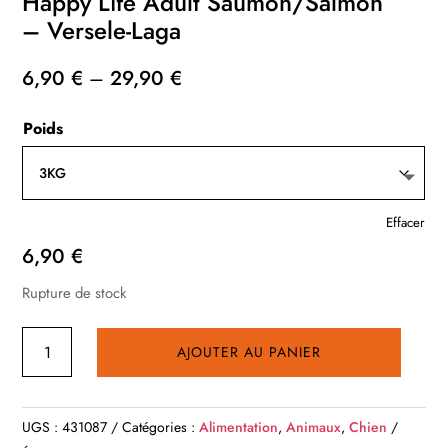
Happy Life Adult Saumon/Salmon
– Versele-Laga
6,90
€
–
29,90
€
Poids
Effacer
6,90
€
Rupture de stock
quantité
AJOUTER AU PANIER
de
Happy
Life
UGS :
431087
Catégories :
Alimentation
,
Animaux
,
Chien
Adult