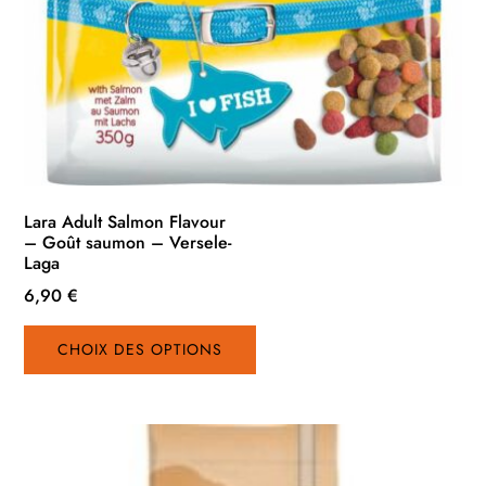
Lara Adult Salmon Flavour
– Goût saumon – Versele-
Laga
6,90
€
Ce
CHOIX DES OPTIONS
produit
a
plusieurs
variations.
Les