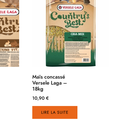
Maïs concassé
Versele Laga –
18kg
10,90
€
LIRE LA SUITE