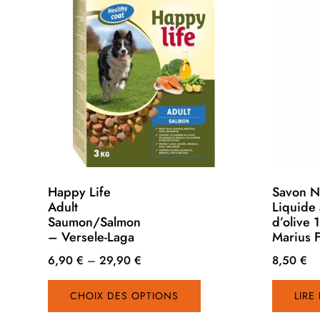
Happy Life
Savon N
Adult
Liquide 
Saumon/Salmon
d’olive 1
– Versele-Laga
Marius 
6,90
€
–
29,90
€
8,50
€
Ce
CHOIX DES OPTIONS
produit
LIRE
a