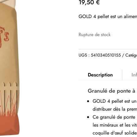
19,50
€
GOLD 4 pellet est un alime
Rupture de stock
UGS :
5410340510155
Catég
Description
In
Granulé de ponte à 
GOLD 4 pellet est un
distribuer dès la pre
Ce granulé de ponte h
les minéraux et les v
coquille d'œuf solid