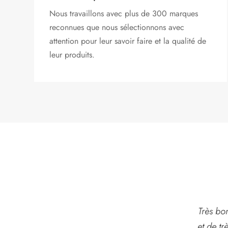
Nous travaillons avec plus de 300 marques
reconnues que nous sélectionnons avec
attention pour leur savoir faire et la qualité de
leur produits.
t
Toujours un bonheur
Très bonne jardinerie
Je cons
 et
de venir dans votre
et de très bon conseil
cette b