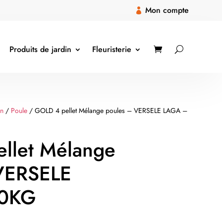
Mon compte

Produits de jardin
Fleuristerie
on
/
Poule
/ GOLD 4 pellet Mélange poules – VERSELE LAGA –
llet Mélange
VERSELE
20KG