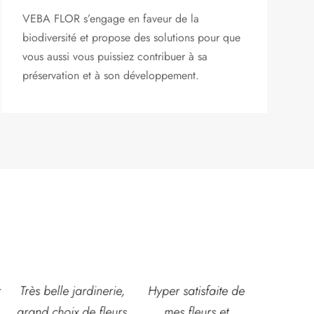
VEBA FLOR s’engage
en faveur de la
biodiversité et propose des solutions pour que
vous aussi vous puissiez contribuer à sa
préservation et à son développement.
,
Hyper satisfaite de
Composition
Les ven
s
mes fleurs et
magnifique pour le
super acc