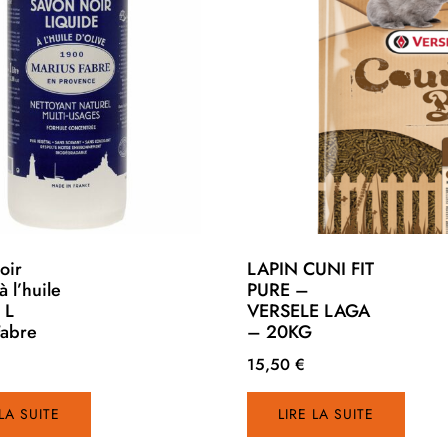
oir
LAPIN CUNI FIT
à l’huile
PURE –
 L
VERSELE LAGA
Fabre
– 20KG
15,50
€
 LA SUITE
LIRE LA SUITE