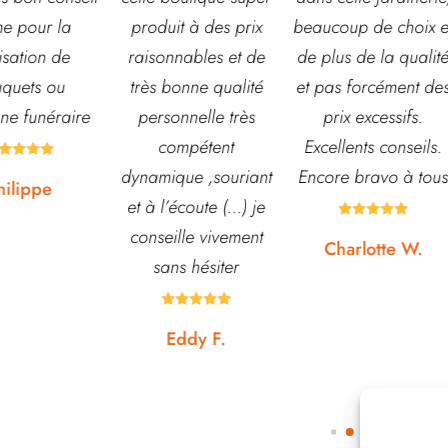
t à des prix
beaucoup de choix et
et d’arbustes mais
nables et de
de plus de la qualité
également de pots o
onne qualité
et pas forcément des
autre accessoires d
nnelle très
prix excessifs.
jardin. L’équipe est
mpétent
Excellents conseils.
souvent disponible
ue ,souriant
Encore bravo à tous
pour échanger et
écoute (...) je
conseiller. J’y vais





lle vivement
régulièrement et ne
Charlotte W.
s hésiter
suis jamais déçue.









ddy F.
Noémie W.