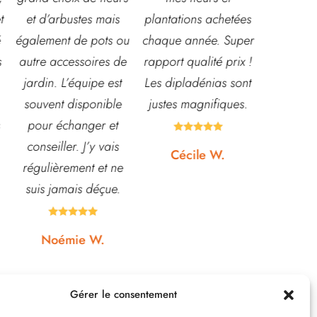
plantations achetées
baptême et le
souriante
u
chaque année. Super
mariage!
et conna
e
rapport qualité prix !
Bouquet mariée,
très leur
Les dipladénias sont
centre de table et
magasin
justes magnifiques.
Bouquet table
idéal pou
d'honneur.
pour pota





Rapport qualité-prix,
etc... pri
Cécile W.
top!
et o
quasi






Johanna J.
N
Gérer le consentement