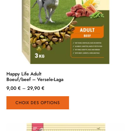
Happy Life Adult
Boeuf/beef – Versele-Laga
9,00
€
–
29,90
€
Ce
CHOIX DES OPTIONS
produit
a
plusieurs
variations.