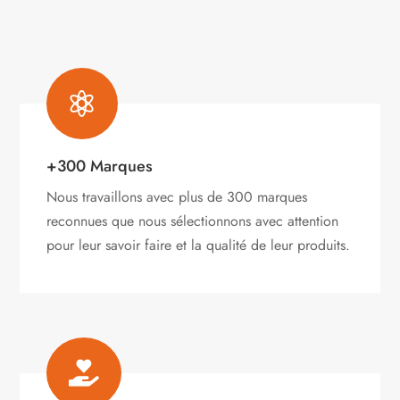
sur
la
page
du
produit

+300 Marques
Nous travaillons avec plus de 300 marques
reconnues que nous sélectionnons avec attention
pour leur savoir faire et la qualité de leur produits.
