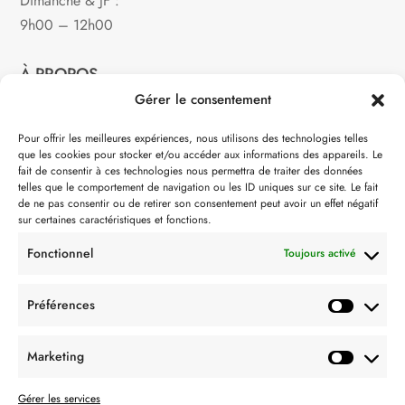
Dimanche & JF :
9h00 – 12h00
À PROPOS
Gérer le consentement
Notre philosophie
Pour offrir les meilleures expériences, nous utilisons des technologies telles
que les cookies pour stocker et/ou accéder aux informations des appareils. Le
Contact
fait de consentir à ces technologies nous permettra de traiter des données
telles que le comportement de navigation ou les ID uniques sur ce site. Le fait
Partenaire de:
de ne pas consentir ou de retirer son consentement peut avoir un effet négatif
sur certaines caractéristiques et fonctions.
Fonctionnel
Toujours activé
Préférences
SUIVEZ-NOUS
Marketing
Gérer les services