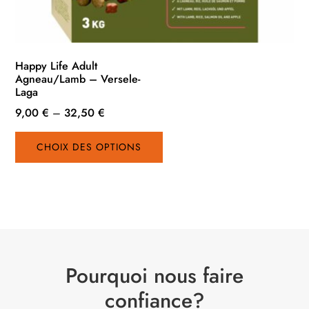
Happy Life Adult
Agneau/Lamb – Versele-
Laga
9,00
€
–
32,50
€
Ce
CHOIX DES OPTIONS
produit
a
plusieurs
variations.
Les
options
peuvent
Pourquoi nous faire
être
choisies
confiance?