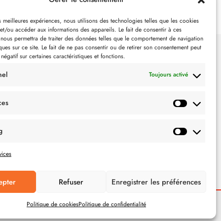
es meilleures expériences, nous utilisons des technologies telles que les cookies
et/ou accéder aux informations des appareils. Le fait de consentir à ces
 nous permettra de traiter des données telles que le comportement de navigation
ques sur ce site. Le fait de ne pas consentir ou de retirer son consentement peut
 négatif sur certaines caractéristiques et fonctions.
SUIVEZ-NOUS
nel
Toujours activé
ces
g
vices
epter
Refuser
Enregistrer les préférences
Politique de cookies
Politique de confidentialité
POLITIQUE DE CONFIDENTIALITÉ