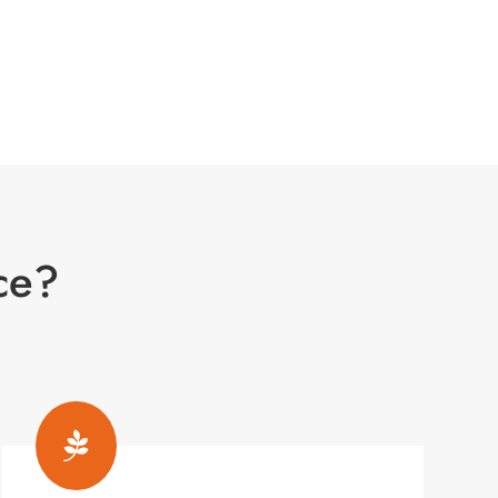
ce?
