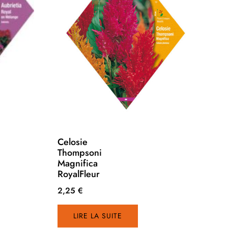
Celosie
Thompsoni
Magnifica
RoyalFleur
2,25
€
LIRE LA SUITE