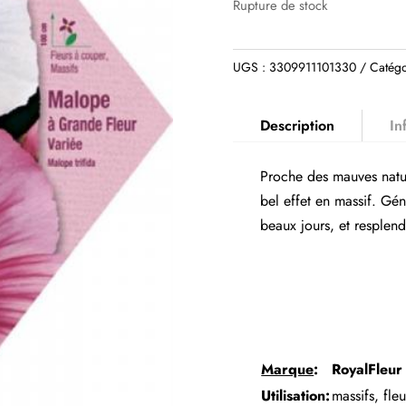
Rupture de stock
UGS :
3309911101330
Catégo
Description
In
Proche des mauves nature
bel effet en massif. Géné
beaux jours, et resplend
Marque
:
RoyalFleur
Utilisation:
massifs, fle