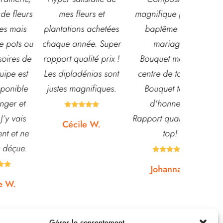
s
mes fleurs et
magnifique pour le
super acc
plantations achetées
baptême et le
souriante
u
chaque année. Super
mariage!
et conna
e
rapport qualité prix !
Bouquet mariée,
très leur
Les dipladénias sont
centre de table et
magasin
justes magnifiques.
Bouquet table
idéal pou
d'honneur.
pour pota





Rapport qualité-prix,
etc... pri
Cécile W.
top!
et o
quasi






Johanna J.
N
Gérer le consentement