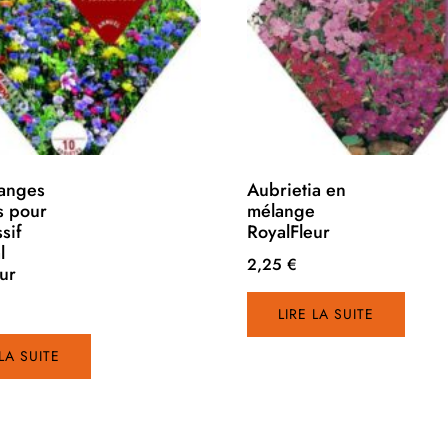
anges
Aubrietia en
s pour
mélange
sif
RoyalFleur
l
2,25
€
ur
LIRE LA SUITE
 LA SUITE