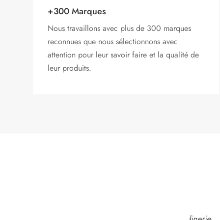
+300 Marques
Nous travaillons avec plus de 300 marques
reconnues que nous sélectionnons avec
attention pour leur savoir faire et la qualité de
leur produits.
t
Toujours un bonheur
Très bonne jardinerie
Je cons