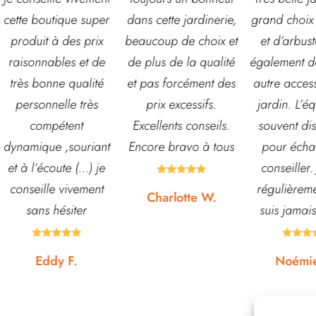
outique super
dans cette jardinerie,
grand choix de fleur
t à des prix
beaucoup de choix et
et d’arbustes mais
nables et de
de plus de la qualité
également de pots o
onne qualité
et pas forcément des
autre accessoires d
nnelle très
prix excessifs.
jardin. L’équipe est
mpétent
Excellents conseils.
souvent disponible
ue ,souriant
Encore bravo à tous
pour échanger et
écoute (...) je
conseiller. J’y vais





lle vivement
régulièrement et ne
Charlotte W.
s hésiter
suis jamais déçue.









ddy F.
Noémie W.