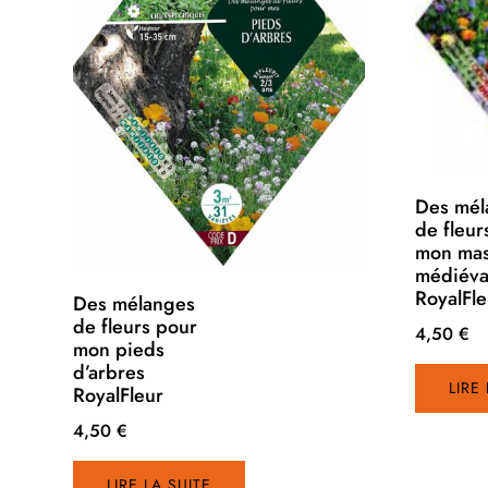
Des mél
de fleur
mon mas
médiéva
RoyalFle
Des mélanges
de fleurs pour
4,50
€
mon pieds
d’arbres
LIRE
RoyalFleur
4,50
€
LIRE LA SUITE