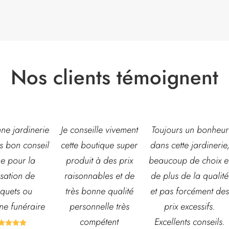
Nos clients témoignent
eille vivement
Toujours un bonheur
Très belle jardinerie
outique super
dans cette jardinerie,
grand choix de fleur
t à des prix
beaucoup de choix et
et d’arbustes mais
nables et de
de plus de la qualité
également de pots o
onne qualité
et pas forcément des
autre accessoires d
nnelle très
prix excessifs.
jardin. L’équipe est
mpétent
Excellents conseils.
souvent disponible