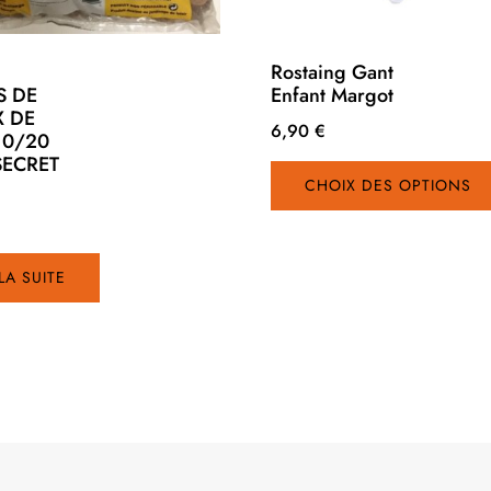
Rostaing Gant
S DE
Enfant Margot
 DE
6,90
€
10/20
SECRET
CHOIX DES OPTIONS
 LA SUITE