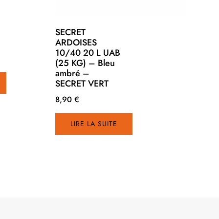
SECRET
ARDOISES
10/40 20 L UAB
(25 KG) – Bleu
Ce
ambré –
SECRET VERT
produit
a
8,90
€
plusieurs
variations.
LIRE LA SUITE
Les
options
peuvent
être
choisies
sur
la