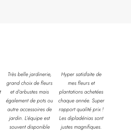
,
Hyper satisfaite de
Composition
Les ven
s
mes fleurs et
magnifique pour le
super acc
plantations achetées
baptême et le
souriante
u
chaque année. Super
mariage!
et conna
e
rapport qualité prix !
Bouquet mariée,
très leur
Les dipladénias sont
centre de table et
magasin
justes magnifiques.
Bouquet table
idéal pou