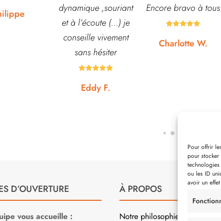
ue ,souriant
Encore bravo à tous
pour échanger et
écoute (...) je
conseiller. J’y vais





lle vivement
régulièrement et ne
Charlotte W.
s hésiter
suis jamais déçue.









ddy F.
Noémie W.
Pour offrir l
pour stocker 
technologies
ou les ID uni
avoir un effet
ES D’OUVERTURE
À PROPOS
Fonction
ipe vous accueille :
Notre philosophie