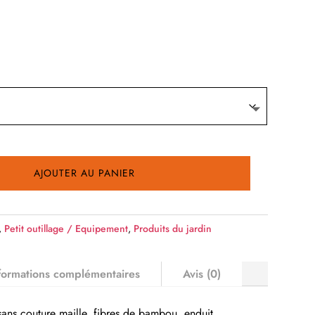
AJOUTER AU PANIER
,
Petit outillage / Equipement
,
Produits du jardin
formations complémentaires
Avis (0)
s couture maille, fibres de bambou, enduit