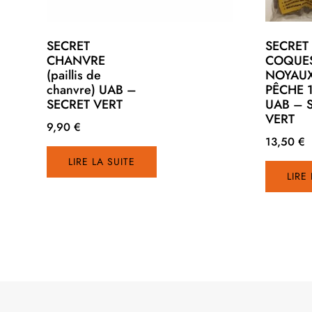
SECRET
SECRET
CHANVRE
COQUE
(paillis de
NOYAUX
chanvre) UAB –
PÊCHE 
SECRET VERT
UAB – 
VERT
9,90
€
13,50
€
LIRE LA SUITE
LIRE