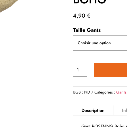
4,90
€
Taille Gants
quantité
de
GANTS
DE
UGS :
ND
Catégories :
Gants
PROTECTION
JARDINAGE
Description
In
ROSTAING
BOHO
Gant ROSTAING Boho san