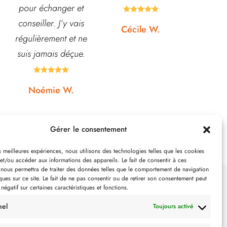
d'honneur.
pour pota





Rapport qualité-prix,
etc... pri
Cécile W.
top!
et o
quasi






Johanna J.
N
Gérer le consentement
es meilleures expériences, nous utilisons des technologies telles que les cookies
et/ou accéder aux informations des appareils. Le fait de consentir à ces
 nous permettra de traiter des données telles que le comportement de navigation
ques sur ce site. Le fait de ne pas consentir ou de retirer son consentement peut
 négatif sur certaines caractéristiques et fonctions.
SUIVEZ-NOUS
nel
Toujours activé