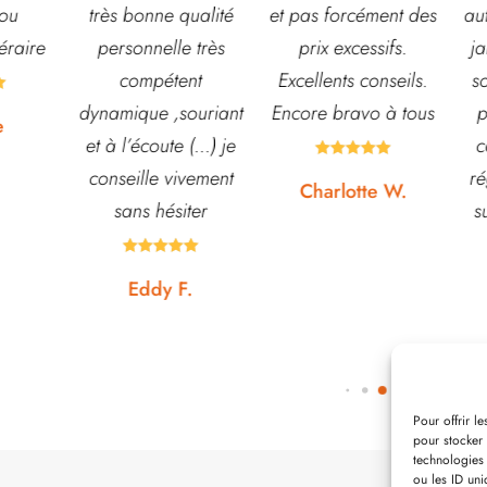
onne qualité
et pas forcément des
autre accessoires d
nnelle très
prix excessifs.
jardin. L’équipe est
mpétent
Excellents conseils.
souvent disponible
ue ,souriant
Encore bravo à tous
pour échanger et
écoute (...) je
conseiller. J’y vais





lle vivement
régulièrement et ne
Charlotte W.
s hésiter
suis jamais déçue.









ddy F.
Noémie W.
Pour offrir l
pour stocker 
technologies
ou les ID uni