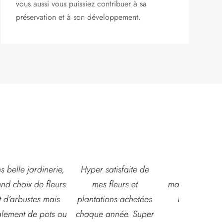
vous aussi vous puissiez contribuer à sa
préservation et à son développement.
,
Hyper satisfaite de
Composition
Les ven
s
mes fleurs et
magnifique pour le
super acc
plantations achetées
baptême et le
souriante
u
chaque année. Super
mariage!
et conna