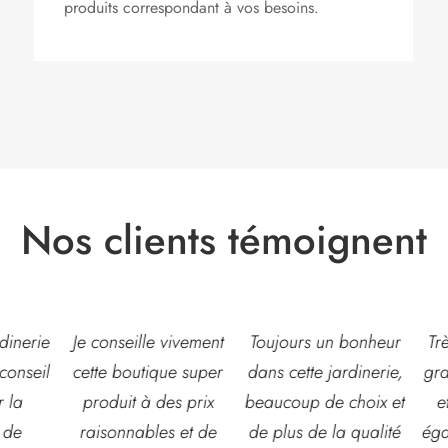
produits correspondant à vos besoins.
Nos clients témoignent
eille vivement
Toujours un bonheur
Très belle jardinerie
outique super
dans cette jardinerie,
grand choix de fleur
t à des prix
beaucoup de choix et
et d’arbustes mais
nables et de
de plus de la qualité
également de pots o