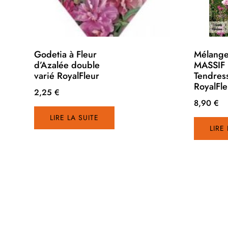
Godetia à Fleur
Mélang
d’Azalée double
MASSIF 
varié RoyalFleur
Tendres
RoyalFle
2,25
€
8,90
€
LIRE LA SUITE
LIRE