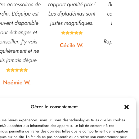
e
rapport qualité prix !
Bouquet mariée,
très leur
Les dipladénias sont
centre de table et
magasin
justes magnifiques.
Bouquet table
idéal pou
d'honneur.
pour pota





Rapport qualité-prix,
etc... pri
Cécile W.
top!
et o
quasi






Johanna J.
N
Gérer le consentement
es meilleures expériences, nous utilisons des technologies telles que les cookies
et/ou accéder aux informations des appareils. Le fait de consentir à ces
 nous permettra de traiter des données telles que le comportement de navigation
ques sur ce site. Le fait de ne pas consentir ou de retirer son consentement peut