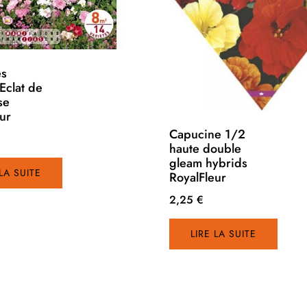
es
Eclat de
se
ur
Capucine 1/2
haute double
gleam hybrids
 LA SUITE
RoyalFleur
2,25
€
LIRE LA SUITE