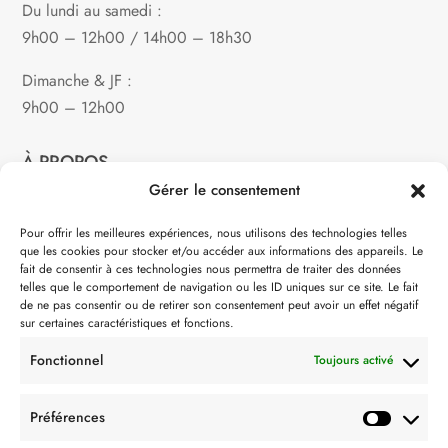
Du lundi au samedi :
9h00 – 12h00 / 14h00 – 18h30
Dimanche & JF :
9h00 – 12h00
À PROPOS
Gérer le consentement
Notre philosophie
Pour offrir les meilleures expériences, nous utilisons des technologies telles
que les cookies pour stocker et/ou accéder aux informations des appareils. Le
Contact
fait de consentir à ces technologies nous permettra de traiter des données
telles que le comportement de navigation ou les ID uniques sur ce site. Le fait
Partenaire de:
de ne pas consentir ou de retirer son consentement peut avoir un effet négatif
sur certaines caractéristiques et fonctions.
Fonctionnel
Toujours activé
Préférences
SUIVEZ-NOUS