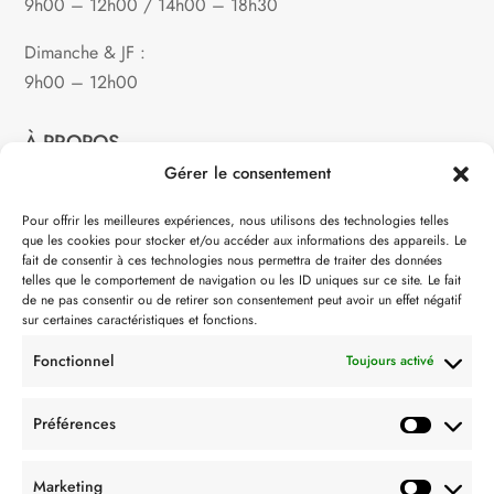
9h00 – 12h00 / 14h00 – 18h30
Dimanche & JF :
9h00 – 12h00
À PROPOS
Gérer le consentement
Notre philosophie
Pour offrir les meilleures expériences, nous utilisons des technologies telles
que les cookies pour stocker et/ou accéder aux informations des appareils. Le
Contact
fait de consentir à ces technologies nous permettra de traiter des données
telles que le comportement de navigation ou les ID uniques sur ce site. Le fait
Partenaire de:
de ne pas consentir ou de retirer son consentement peut avoir un effet négatif
sur certaines caractéristiques et fonctions.
Fonctionnel
Toujours activé
Préférences
SUIVEZ-NOUS
Marketing