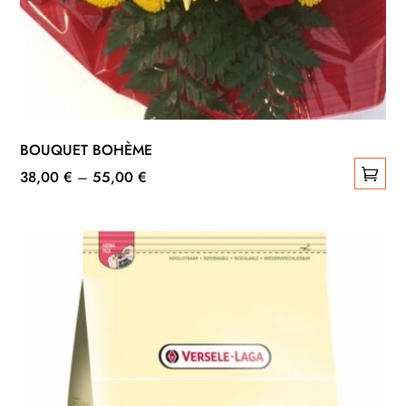
BOUQUET BOHÈME
38,00
€
–
55,00
€
Ce
produit
a
plusieurs
variations.
Les
options
peuvent
être