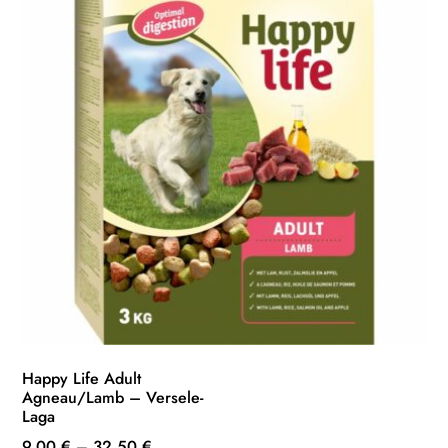
choisies
sur
la
page
du
produit
Happy Life Adult
Agneau/Lamb – Versele-
Laga
9,00
€
–
32,50
€