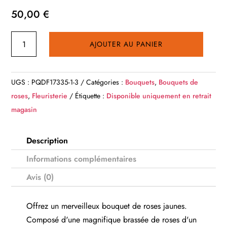
50,00
€
quantité
AJOUTER AU PANIER
de
Bouquet
de
UGS :
PQDF17335-1-3
Catégories :
Bouquets
,
Bouquets de
roses
roses
,
Fleuristerie
Étiquette :
Disponible uniquement en retrait
jaunes
magasin
Description
Informations complémentaires
Avis (0)
Offrez un merveilleux bouquet de roses jaunes.
Composé d'une magnifique brassée de roses d'un