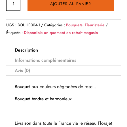
quantité
AJOUTER AU PANIER
de
BOUQUET
ROSE
UGS :
BOUHE004-1
Catégories :
Bouquets
,
Fleuristerie
PASTEL
Étiquette :
Disponible uniquement en retrait magasin
Description
Informations complémentaires
Avis (0)
Bouquet aux couleurs dégradées de rose...
Bouquet tendre et harmonieux
Livraison dans toute la France via le réseau Florajet