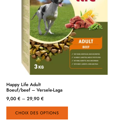
Happy Life Adult
Boeuf/beef – Versele-Laga
9,00
€
–
29,90
€
Ce
CHOIX DES OPTIONS
produit
a
plusieurs