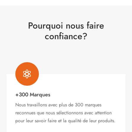
Les
options
peuvent
Pourquoi nous faire
être
choisies
confiance?
sur
la
page
du
produit

+300 Marques
Nous travaillons avec plus de 300 marques
reconnues que nous sélectionnons avec attention
pour leur savoir faire et la qualité de leur produits.