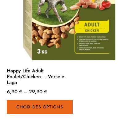
Happy Life Adult
Poulet/Chicken – Versele-
Laga
6,90
€
–
29,90
€
Ce
CHOIX DES OPTIONS
produit
a
plusieurs
variations.