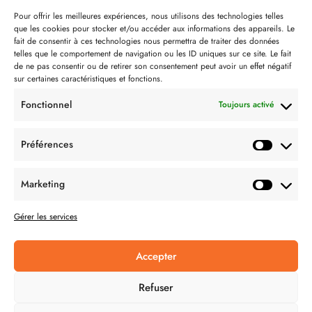
Notre philosophie
Pour offrir les meilleures expériences, nous utilisons des technologies telles
que les cookies pour stocker et/ou accéder aux informations des appareils. Le
Contact
fait de consentir à ces technologies nous permettra de traiter des données
telles que le comportement de navigation ou les ID uniques sur ce site. Le fait
Partenaire de:
de ne pas consentir ou de retirer son consentement peut avoir un effet négatif
sur certaines caractéristiques et fonctions.
Fonctionnel
Toujours activé
Préférences
SUIVEZ-NOUS
Marketing
Gérer les services
Accepter
CONDITION GÉNÉRALES DE VENTES
Refuser
MENTIONS LÉGALES