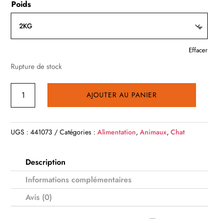
Poids
Effacer
Rupture de stock
quantité
AJOUTER AU PANIER
de
Lara
Adult
UGS :
441073
Catégories :
Alimentation
,
Animaux
,
Chat
Salmon
Flavour
Description
-
Informations complémentaires
Goût
saumon
Avis (0)
-