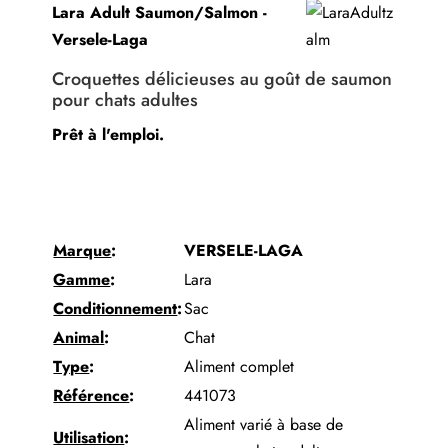
Versele-
Lara Adult Saumon/Salmon -
Laga
Versele-Laga
Croquettes délicieuses au goût de saumon
pour chats adultes
Prêt à l'emploi.
Marque
:
VERSELE-LAGA
Gamme
:
Lara
Conditionnement
:
Sac
Animal
:
Chat
Type
:
Aliment complet
Référence
:
441073
Aliment varié à base de
Utilisation
: