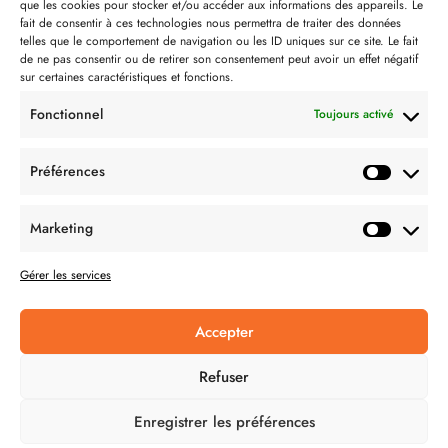
que les cookies pour stocker et/ou accéder aux informations des appareils. Le
Contact
fait de consentir à ces technologies nous permettra de traiter des données
telles que le comportement de navigation ou les ID uniques sur ce site. Le fait
Partenaire de:
de ne pas consentir ou de retirer son consentement peut avoir un effet négatif
sur certaines caractéristiques et fonctions.
Fonctionnel
Toujours activé
Préférences
SUIVEZ-NOUS
Marketing
Gérer les services
Accepter
CONDITION GÉNÉRALES DE VENTES
Refuser
MENTIONS LÉGALES
Enregistrer les préférences