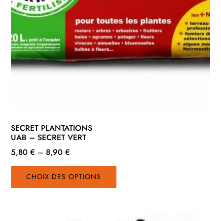
SECRET PLANTATIONS
UAB – SECRET VERT
5,80
€
–
8,90
€
Ce
CHOIX DES OPTIONS
produit
a
plusieurs
variations.