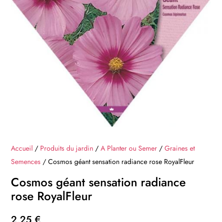
Accueil
/
Produits du jardin
/
A Planter ou Semer
/
Graines et
Semences
/ Cosmos géant sensation radiance rose RoyalFleur
Cosmos géant sensation radiance
rose RoyalFleur
2,25
€