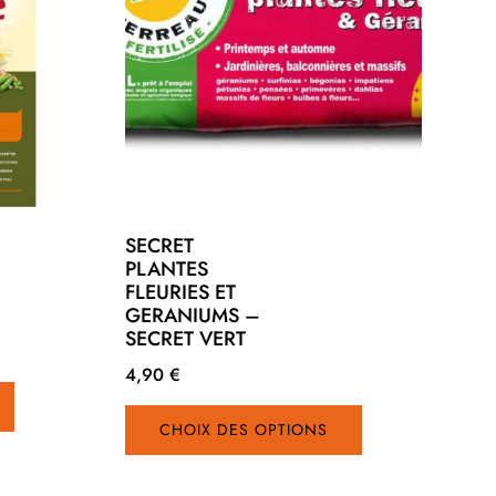
SECRET
PLANTES
FLEURIES ET
GERANIUMS –
SECRET VERT
4,90
€
Ce
Ce
produit
CHOIX DES OPTIONS
produit
a
a
plusieurs
plusieurs
variations.