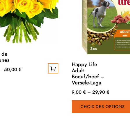
 de
unes
Happy Life
–
50,00
€
Adult
Boeuf/beef –
Versele-Laga
9,00
€
–
29,90
€
CHOIX DES OPTIONS
.