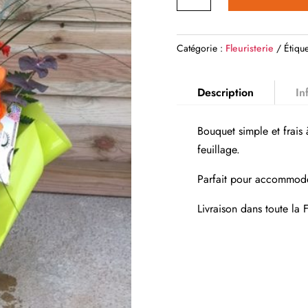
de
BOUQUET
CHAMPÊTRE
Catégorie :
Fleuristerie
Étique
Description
In
Bouquet simple et frais 
feuillage.
Parfait pour accommoder
Livraison dans toute la 