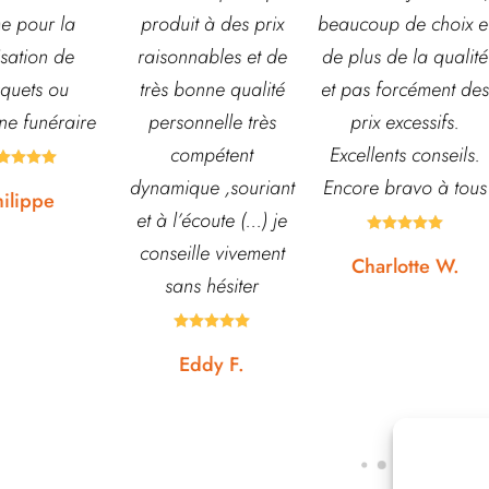
t à des prix
beaucoup de choix et
et d’arbustes mais
nables et de
de plus de la qualité
également de pots o
onne qualité
et pas forcément des
autre accessoires d
nnelle très
prix excessifs.
jardin. L’équipe est
mpétent
Excellents conseils.
souvent disponible
ue ,souriant
Encore bravo à tous
pour échanger et
écoute (...) je
conseiller. J’y vais





lle vivement
régulièrement et ne
Charlotte W.
s hésiter
suis jamais déçue.









ddy F.
Noémie W.