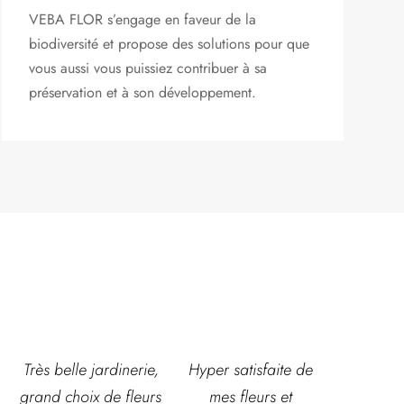
VEBA FLOR s’engage
en faveur de la
biodiversité et propose des solutions pour que
vous aussi vous puissiez contribuer à sa
préservation et à son développement.
,
Hyper satisfaite de
Composition
Les ven
s
mes fleurs et
magnifique pour le
super acc