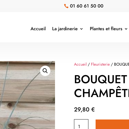
01 60 61 50 00

Accueil
La jardinerie
Plantes et fleurs
Accueil
/
Fleuristerie
/ BOUQU
BOUQUET
CHAMPÊT
29,80
€
quantité