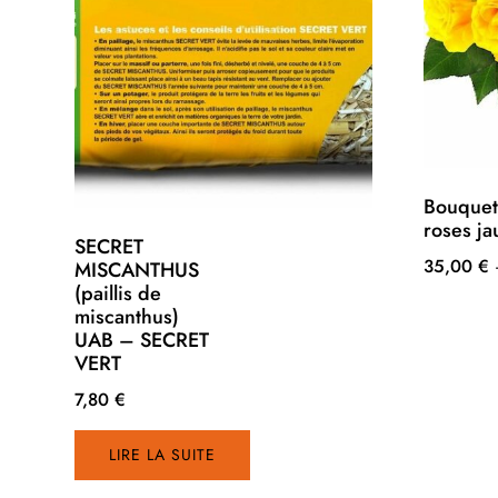
Bouquet
roses ja
SECRET
35,00
€
MISCANTHUS
(paillis de
Ce
miscanthus)
produit
UAB – SECRET
a
VERT
plusieurs
7,80
€
variations
Les
LIRE LA SUITE
options
peuvent