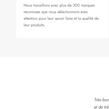
Nous travaillons avec plus de 300 marques
reconnues que nous sélectionnons avec
attention pour leur savoir faire et la qualité de
leur produits.
t
Toujours un bonheur
Très bonne jardinerie
Je cons
 et
de venir dans votre
et de très bon conseil
cette b