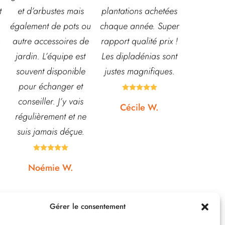
plantations achetées
baptême et le
souriante
u
chaque année. Super
mariage!
et conna
e
rapport qualité prix !
Bouquet mariée,
très leur
Les dipladénias sont
centre de table et
magasin
justes magnifiques.
Bouquet table
idéal pou
d'honneur.
pour pota





Rapport qualité-prix,
etc... pri
Cécile W.
top!
et o
quasi






Johanna J.
N
Gérer le consentement