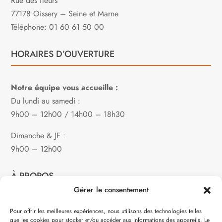
Rue des fleurs
77178 Oissery – Seine et Marne
Téléphone: 01 60 61 50 00
HORAIRES D’OUVERTURE
Notre équipe vous accueille :
Du lundi au samedi :
9h00 – 12h00 / 14h00 – 18h30
Dimanche & JF :
9h00 – 12h00
À PROPOS
Gérer le consentement
Notre philosophie
Pour offrir les meilleures expériences, nous utilisons des technologies telles
que les cookies pour stocker et/ou accéder aux informations des appareils. Le