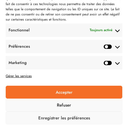
Contact
fait de consentir à ces technologies nous permettra de traiter des données
telles que le comportement de navigation ou les ID uniques sur ce site. Le fait
Partenaire de:
de ne pas consentir ou de retirer son consentement peut avoir un effet négatif
sur certaines caractéristiques et fonctions.
Fonctionnel
Toujours activé
Préférences
SUIVEZ-NOUS
Marketing
Gérer les services
Accepter
CONDITION GÉNÉRALES DE VENTES
Refuser
MENTIONS LÉGALES
Enregistrer les préférences