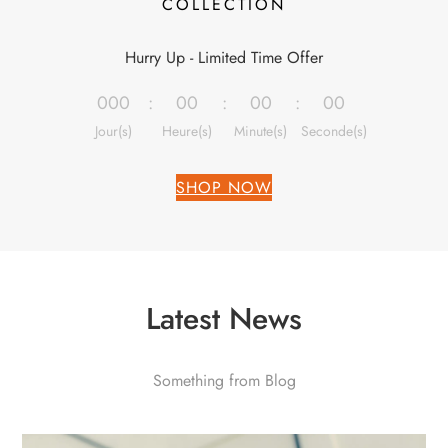
COLLECTION
Hurry Up - Limited Time Offer
000
:
00
:
00
:
00
Jour(s)
Heure(s)
Minute(s)
Seconde(s)
SHOP NOW
Latest News
Something from Blog