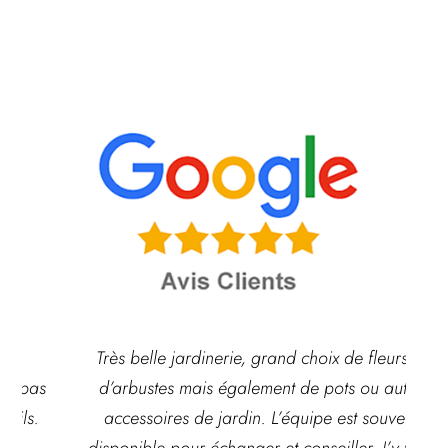
Très belle jardinerie, grand choix de fleurs et
d’arbustes mais également de pots ou autre
ach
accessoires de jardin. L’équipe est souvent
disponible pour échanger et conseiller. J’y vais