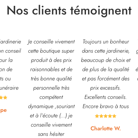
Nos clients témoignent
eille vivement
Toujours un bonheur
Très belle jardinerie
outique super
dans cette jardinerie,
grand choix de fleur
t à des prix
beaucoup de choix et
et d’arbustes mais
nables et de
de plus de la qualité
également de pots o
onne qualité
et pas forcément des
autre accessoires d
nnelle très
prix excessifs.
jardin. L’équipe est
mpétent
Excellents conseils.
souvent disponible
ue ,souriant
Encore bravo à tous
pour échanger et
écoute (...) je
conseiller. J’y vais





lle vivement
régulièrement et ne
Charlotte W.
s hésiter
suis jamais déçue.