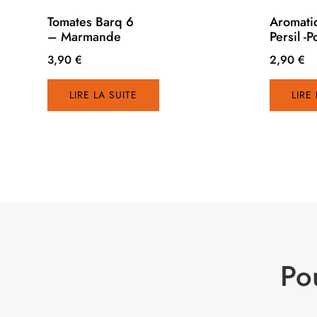
Tomates Barq 6
Aromati
– Marmande
Persil -P
3,90
€
2,90
€
LIRE LA SUITE
LIRE
Po