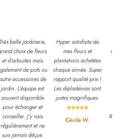
,
Hyper satisfaite de
Composition
Les ven
s
mes fleurs et
magnifique pour le
super acc
plantations achetées
baptême et le
souriante
u
chaque année. Super
mariage!
et conna
e
rapport qualité prix !
Bouquet mariée,
très leur
Les dipladénias sont
centre de table et
magasin
justes magnifiques.
Bouquet table
idéal pou
d'honneur.
pour pota





Rapport qualité-prix,
etc... pri
Cécile W.
top!
et o
quasi




