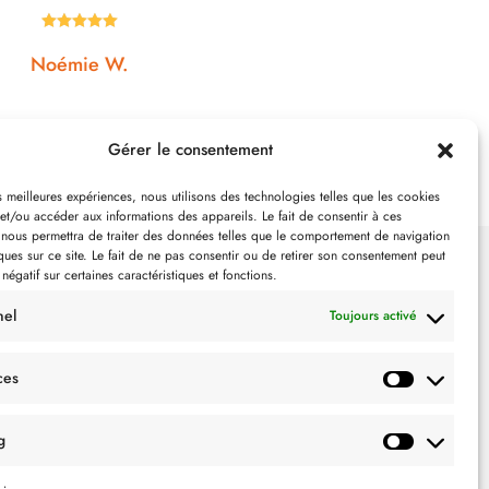

Johanna J.
N
Gérer le consentement
es meilleures expériences, nous utilisons des technologies telles que les cookies
et/ou accéder aux informations des appareils. Le fait de consentir à ces
 nous permettra de traiter des données telles que le comportement de navigation
ques sur ce site. Le fait de ne pas consentir ou de retirer son consentement peut
 négatif sur certaines caractéristiques et fonctions.
SUIVEZ-NOUS
nel
Toujours activé
ces
g