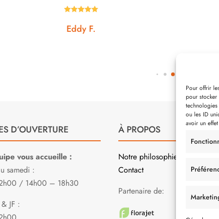









ddy F.
Noémie W.
Pour offrir l
pour stocker 
technologies
ou les ID uni
avoir un effet
ES D’OUVERTURE
À PROPOS
Fonction
ipe vous accueille :
Notre philosophie
au samedi :
Contact
Préféren
2h00 / 14h00 – 18h30
Partenaire de:
Marketin
& JF :
2h00